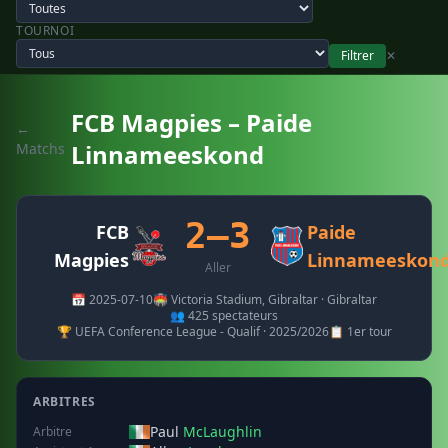
TOURNOI
Filtrer
✕
FCB Magpies – Paide
←
Linnameeskond
Matchs
2–3
FCB
Paide
Magpies
Linnameeskon
Aller
📅 2025-07-10
🏟️ Victoria Stadium, Gibraltar · Gibraltar
👥 425 spectateurs
🏆 UEFA Conference League - Qualif · 2025/2026
📋 1er tour
ARBITRES
Paul
McLaughlin
Arbitre