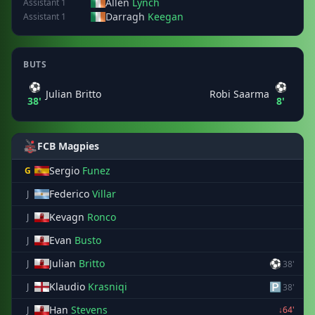
Allen
Lynch
Assistant 1
Darragh
Keegan
Assistant 1
BUTS
⚽
⚽
Julian Britto
Robi Saarma
38'
8'
FCB Magpies
Sergio
Funez
G
Federico
Villar
J
Kevagn
Ronco
J
Evan
Busto
J
Julian
Britto
⚽
J
38'
Klaudio
Krasniqi
🅿
J
38'
Han
Stevens
J
↓64'