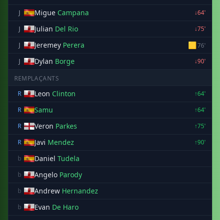
Migue
Campana
J
↓64'
Julian
Del Rio
J
↓75'
Jeremey
Perera
🟨
J
76'
Dylan
Borge
J
↓90'
REMPLAÇANTS
Leon
Clinton
R
↑64'
Samu
R
↑64'
Veron
Parkes
R
↑75'
Javi
Mendez
R
↑90'
Daniel
Tudela
b
Angelo
Parody
b
Andrew
Hernandez
b
Evan
De Haro
b