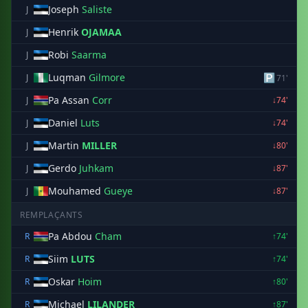
Joseph
Saliste
J
Henrik
OJAMAA
J
Robi
Saarma
J
Luqman
Gilmore
🅿
J
71'
Pa Assan
Corr
J
↓74'
Daniel
Luts
J
↓74'
Martin
MILLER
J
↓80'
Gerdo
Juhkam
J
↓87'
Mouhamed
Gueye
J
↓87'
REMPLAÇANTS
Pa Abdou
Cham
R
↑74'
Siim
LUTS
R
↑74'
Oskar
Hoim
R
↑80'
Michael
LILANDER
R
↑87'