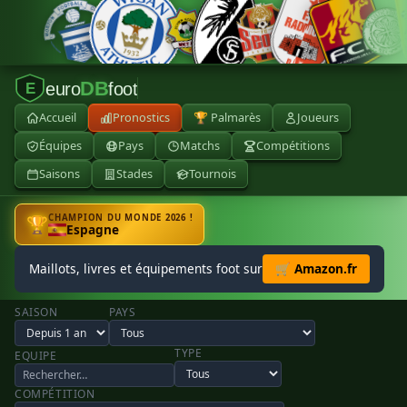
DB
euro
foot
E
Accueil
Pronostics
🏆 Palmarès
Joueurs
Équipes
Pays
Matchs
Compétitions
Saisons
Stades
Tournois
CHAMPION DU MONDE 2026 !
🏆
Espagne
Maillots, livres et équipements foot sur
🛒 Amazon.fr
SAISON
PAYS
TYPE
EQUIPE
COMPÉTITION