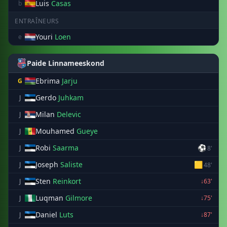
Luis
Casas
b
ENTRAÎNEURS
Youri
Loen
e
Paide Linnameeskond
Ebrima
Jarju
G
Gerdo
Juhkam
J
Milan
Delevic
J
Mouhamed
Gueye
J
Robi
Saarma
⚽
J
8'
Joseph
Saliste
🟨
J
48'
Sten
Reinkort
J
↓63'
Luqman
Gilmore
J
↓75'
Daniel
Luts
J
↓87'