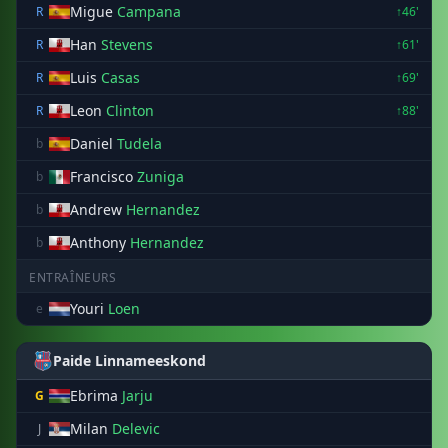
Migue
Campana
R
↑46'
Han
Stevens
R
↑61'
Luis
Casas
R
↑69'
Leon
Clinton
R
↑88'
Daniel
Tudela
b
Francisco
Zuniga
b
Andrew
Hernandez
b
Anthony
Hernandez
b
ENTRAÎNEURS
Youri
Loen
e
Paide Linnameeskond
Ebrima
Jarju
G
Milan
Delevic
J