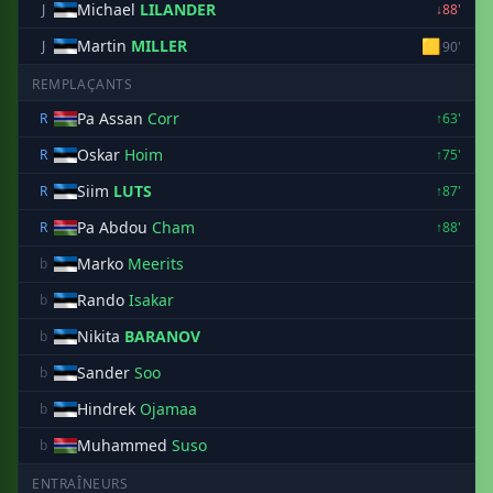
Michael
LILANDER
J
↓88'
Martin
MILLER
🟨
J
90'
REMPLAÇANTS
Pa Assan
Corr
R
↑63'
Oskar
Hoim
R
↑75'
Siim
LUTS
R
↑87'
Pa Abdou
Cham
R
↑88'
Marko
Meerits
b
Rando
Isakar
b
Nikita
BARANOV
b
Sander
Soo
b
Hindrek
Ojamaa
b
Muhammed
Suso
b
ENTRAÎNEURS