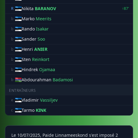
Nikita
BARANOV
R
↑87'
Marko
Meerits
b
Rando
Isakar
b
Sander
Soo
b
Henri
ANIER
b
Sten
Reinkort
b
Hindrek
Ojamaa
b
Abdourahman
Badamosi
b
ENTRAÎNEURS
Vladimir
Vassiljev
e
Tarmo
KINK
c
Le 10/07/2025, Paide Linnameeskond s'est imposé 2