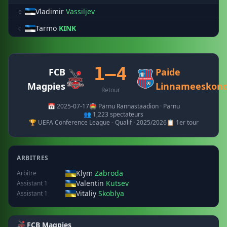
Vladimir
Vassiljev
e
Tarmo
KINK
c
1–4
FCB
Paide
Magpies
Linnameeskon
Retour
📅 2025-07-17
🏟️ Pärnu Rannastaadion · Parnu
👥 1,223 spectateurs
🏆 UEFA Conference League - Qualif · 2025/2026
📋 1er tour
ARBITRES
Klym
Zabroda
Arbitre
Valentin
Kutsev
Assistant 1
Vitaliy
Skoblya
Assistant 1
FCB Magpies