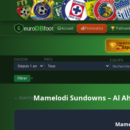
DB
euro
foot
Accueil
Pronostics
🏆 Palmar
E
CHAMPIO
🏆
Esp
SAISON
PAYS
EQUIPE
Filtrer
✕
Mamelodi Sundowns – Al Ah
← Matchs
Mame