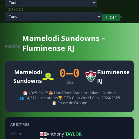
TOURNOI
Filtrer
✕
Mamelodi Sundowns –
←
Fluminense RJ
Matchs
0–0
Mamelodi
Fluminense
Sundowns
RJ
Aller
📅 2025-06-25
🏟️ Hard Rock Stadium · Miami Gardens
👥 14,312 spectateurs
🏆 FIFA Club World Cup · 2024/2025
📋 Phase de Groupe
ARBITRES
Anthony
TAYLOR
Arbitre