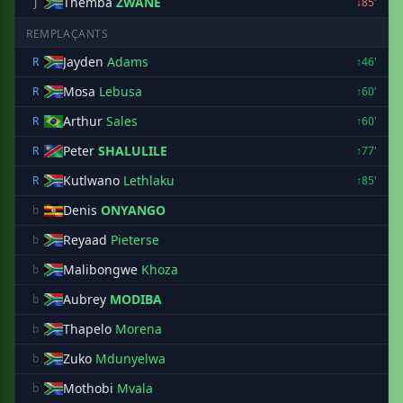
Themba
ZWANE
J
↓85'
REMPLAÇANTS
Jayden
Adams
R
↑46'
Mosa
Lebusa
R
↑60'
Arthur
Sales
R
↑60'
Peter
SHALULILE
R
↑77'
Kutlwano
Lethlaku
R
↑85'
Denis
ONYANGO
b
Reyaad
Pieterse
b
Malibongwe
Khoza
b
Aubrey
MODIBA
b
Thapelo
Morena
b
Zuko
Mdunyelwa
b
Mothobi
Mvala
b