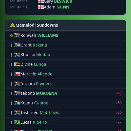
Gary
BESWICK
Assistant 1
Adam
NUNN
Assistant 1
Mamelodi Sundowns
Ronwen
WILLIAMS
G
Grant
Kekana
J
Khuliso
Mudau
J
Divine
Lunga
J
Marcelo
Allende
J
Iqraam
Rayners
J
Teboho
MOKOENA
J
↓46'
Keanu
Cupido
J
↓60'
Tashreeq
Matthews
J
↓60'
Lucas
Ribeiro
J
↓77'