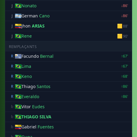
Nonato
J
↓86'
German
Cano
J
↓86'
Jhon
ARIAS
🟨
J
88'
Rene
🟨
J
90'
REMPLAÇANTS
Facundo
Bernal
R
↑67'
Lima
R
↑67'
Keno
R
↑68'
Thiago
Santos
R
↑86'
Everaldo
R
↑86'
Vitor
Eudes
b
THIAGO SILVA
b
Gabriel
Fuentes
b
Guga
b