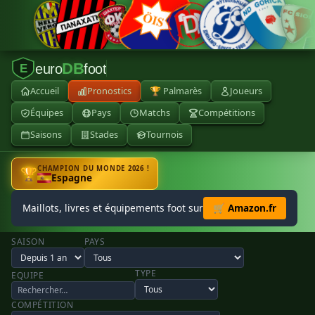
DB
euro
foot
E
Accueil
Pronostics
🏆 Palmarès
Joueurs
Équipes
Pays
Matchs
Compétitions
Saisons
Stades
Tournois
CHAMPION DU MONDE 2026 !
🏆
Espagne
Maillots, livres et équipements foot sur
🛒 Amazon.fr
SAISON
PAYS
TYPE
EQUIPE
COMPÉTITION