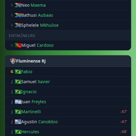
Neo
Maema
b
Bathusi
Aubaas
b
Sphelele
Mkhulise
b
ENTRAÎNEURS
Miguel
Cardoso
e
Fluminense RJ
Fabio
G
Samuel
Xavier
J
Ignacio
J
Juan
Freytes
J
Martinelli
J
↓67'
Agustin
Canobbio
J
↓67'
Hercules
J
↓68'