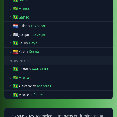
Manoel
b
Ganso
b
Ruben
Lezcano
b
Joaquin
Lavega
b
Paulo
Baya
b
Kevin
Serna
b
ENTRAÎNEURS
Renato
GAUCHO
e
Marcao
c
Alexandre
Mendes
c
Marcelo
Salles
c
Le 25/06/2025, Mamelodi Sundowns et Fluminense RJ