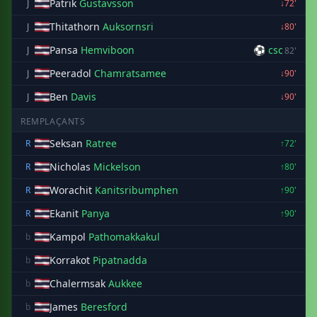
Patrik
Gustavsson
J
↓72'
Thitathorn
Auksornsri
J
↓80'
Pansa
Hemviboon
⚽ csc
J
82'
Peeradol
Chamratsamee
J
↓90'
Ben
Davis
J
↓90'
REMPLAÇANTS
Seksan
Ratree
R
↑72'
Nicholas
Mickelson
R
↑80'
Worachit
Kanitsribumphen
R
↑90'
Ekanit
Panya
R
↑90'
Kampol
Pathomakkakul
b
Korrakot
Pipatnadda
b
Chalermsak
Aukkee
b
James
Beresford
b