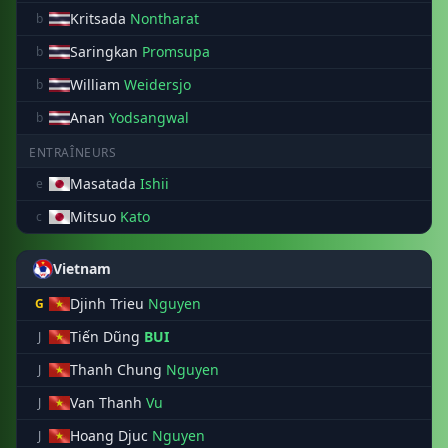
Kritsada
Nontharat
b
Saringkan
Promsupa
b
William
Weidersjo
b
Anan
Yodsangwal
b
ENTRAÎNEURS
Masatada
Ishii
e
Mitsuo
Kato
c
Vietnam
Djinh Trieu
Nguyen
G
Tiến Dũng
BUI
J
Thanh Chung
Nguyen
J
Van Thanh
Vu
J
Hoang Djuc
Nguyen
J