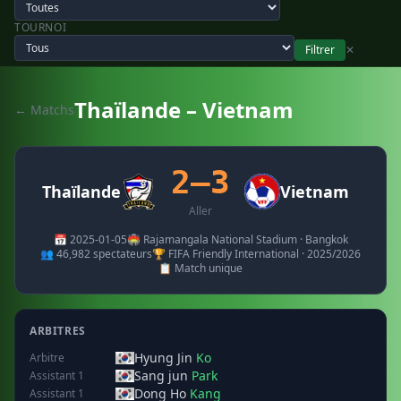
TOURNOI
Filtrer
✕
Thaïlande – Vietnam
← Matchs
2–3
Thaïlande
Vietnam
Aller
📅 2025-01-05
🏟️ Rajamangala National Stadium · Bangkok
👥 46,982 spectateurs
🏆 FIFA Friendly International · 2025/2026
📋 Match unique
ARBITRES
Hyung Jin
Ko
Arbitre
Sang jun
Park
Assistant 1
Dong Ho
Kang
Assistant 1