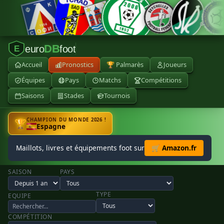
DB
euro
foot
E
Accueil
Pronostics
🏆 Palmarès
Joueurs
Équipes
Pays
Matchs
Compétitions
Saisons
Stades
Tournois
CHAMPION DU MONDE 2026 !
🏆
Espagne
Maillots, livres et équipements foot sur
🛒 Amazon.fr
SAISON
PAYS
TYPE
EQUIPE
COMPÉTITION