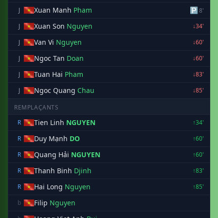
Xuan Manh
Pham
🅿
J
8'
Xuan Son
Nguyen
J
↓34'
Van Vi
Nguyen
J
↓60'
Ngoc Tan
Doan
J
↓60'
Tuan Hai
Pham
J
↓83'
Ngoc Quang
Chau
J
↓85'
REMPLAÇANTS
Tien Linh
NGUYEN
R
↑34'
Duy Mạnh
DO
R
↑60'
Quang Hải
NGUYEN
R
↑60'
Thanh Binh
Djinh
R
↑83'
Hai Long
Nguyen
R
↑85'
Filip
Nguyen
b