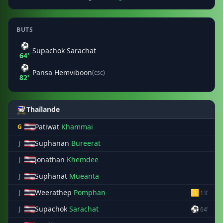
BUTS
⚽
Supachok Sarachat
64'
⚽
Pansa Hemviboon
(csc)
82'
Thaïlande
Patiwat
Khammai
G
Suphanan
Bureerat
J
Jonathan
Khemdee
J
Suphanat
Mueanta
J
Weerathep
Pomphan
🟨
J
13'
Supachok
Sarachat
⚽
J
64'