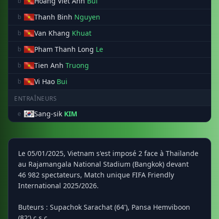
Hoang Viet Anh
Bui
b
Thanh Binh
Nguyen
b
Van Khang
Khuat
b
Pham Thanh Long
Le
b
Tien Anh
Truong
b
Vi Hao
Bui
b
ENTRAÎNEURS
Sang-sik
KIM
e
Le 05/01/2025, Vietnam s'est imposé 2 face à Thaïlande
au Rajamangala National Stadium (Bangkok) devant
46 982 spectateurs, Match unique FIFA Friendly
International 2025/2026.
Buteurs : Supachok Sarachat (64'), Pansa Hemviboon
(82') c.s.c..