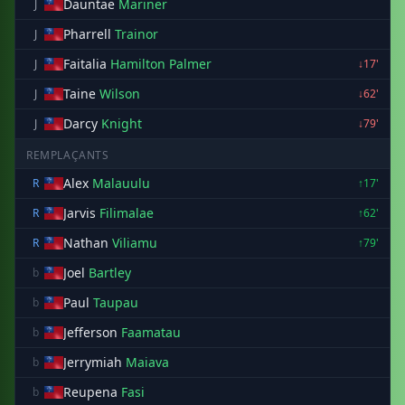
Dauntae
Mariner
J
Pharrell
Trainor
J
Faitalia
Hamilton Palmer
J
↓17'
Taine
Wilson
J
↓62'
Darcy
Knight
J
↓79'
REMPLAÇANTS
Alex
Malauulu
R
↑17'
Jarvis
Filimalae
R
↑62'
Nathan
Viliamu
R
↑79'
Joel
Bartley
b
Paul
Taupau
b
Jefferson
Faamatau
b
Jerrymiah
Maiava
b
Reupena
Fasi
b