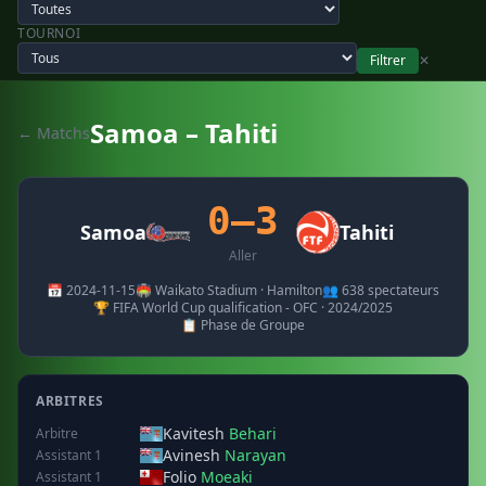
TOURNOI
Filtrer
✕
Samoa – Tahiti
← Matchs
0–3
Samoa
Tahiti
Aller
📅 2024-11-15
🏟️ Waikato Stadium · Hamilton
👥 638 spectateurs
🏆 FIFA World Cup qualification - OFC · 2024/2025
📋 Phase de Groupe
ARBITRES
Kavitesh
Behari
Arbitre
Avinesh
Narayan
Assistant 1
Folio
Moeaki
Assistant 1