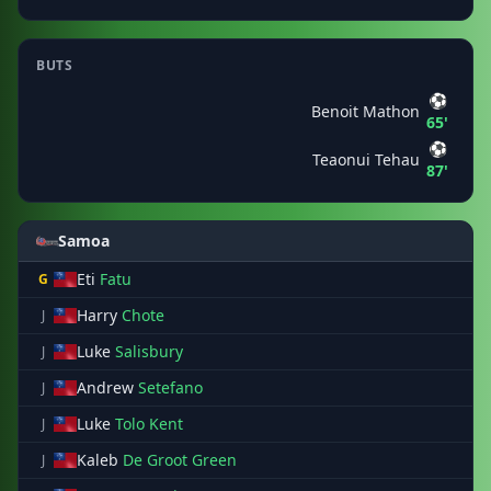
BUTS
⚽
Benoit Mathon
65'
⚽
Teaonui Tehau
87'
Samoa
Eti
Fatu
G
Harry
Chote
J
Luke
Salisbury
J
Andrew
Setefano
J
Luke
Tolo Kent
J
Kaleb
De Groot Green
J