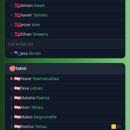
Alman
Kwan
b
Xavier
Tanielu
b
Jesse
Vine
b
Ethan
Stowers
b
ENTRAÎNEURS
Jess
Ibrom
e
Tahiti
Teave
Teamotuaitau
G
Teva
Lossec
J
Matatia
Paama
J
Alvin
Tehau
J
Mateo
Degrumelle
J
Roonui
Tehau
🟨
J
63'