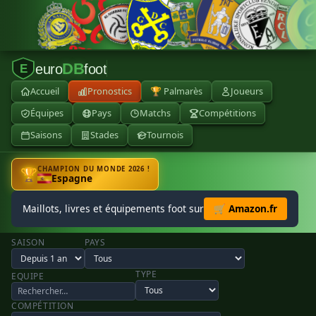
DB
euro
foot
E
Accueil
Pronostics
🏆 Palmarès
Joueurs
Équipes
Pays
Matchs
Compétitions
Saisons
Stades
Tournois
CHAMPION DU MONDE 2026 !
🏆
Espagne
Maillots, livres et équipements foot sur
🛒 Amazon.fr
SAISON
PAYS
TYPE
EQUIPE
COMPÉTITION