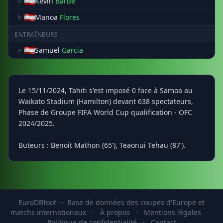
Kevin
Barbe
b
Manoa
Flores
b
ENTRAÎNEURS
Samuel
Garcia
e
Le 15/11/2024, Tahiti s'est imposé 0 face à Samoa au
Waikato Stadium (Hamilton) devant 638 spectateurs,
Phase de Groupe FIFA World Cup qualification - OFC
2024/2025.
Buteurs : Benoit Mathon (65'), Teaonui Tehau (87').
EuroDBfoot — Base de données des coupes d'Europe et
matchs internationaux
·
À propos
·
Mentions légales
·
Politique de confidentialité
·
Contact