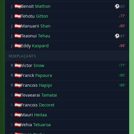
Benoit
Mathon
⚽
J
65'
Tehotu
Gitton
J
↓77'
Manuarii
Shan
J
↓80'
Teaonui
Tehau
⚽
J
87'
Eddy
Kaspard
J
↓88'
REMPLAÇANTS
Victor
Snow
R
↑77'
Franck
Papaura
R
↑80'
Francois
Hapipi
R
↑88'
Tevaearai
Tamatai
b
Francois
Decoret
b
Mauri
Heitaa
b
Vehia
Tetuaroa
b