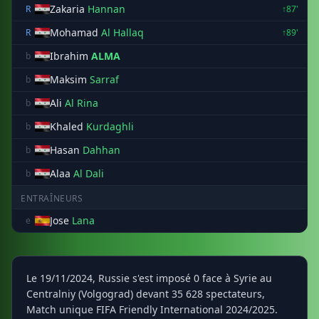
Zakaria
Hannan
R
↑87'
Mohamad
Al Hallaq
R
↑89'
Ibrahim
ALMA
b
Maksim
Sarraf
b
Ali
Al Rina
b
Khaled
Kurdaghli
b
Hasan
Dahhan
b
Alaa
Al Dali
b
ENTRAÎNEURS
Jose
Lana
e
Le 19/11/2024, Russie s'est imposé 0 face à Syrie au
Centralniy (Volgograd) devant 35 628 spectateurs,
Match unique FIFA Friendly International 2024/2025.