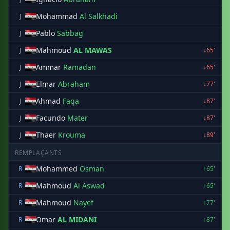
Mohammad
Al Salkhadi
J
Pablo
Sabbag
J
Mahmoud
AL MAWAS
J
↓65'
Ammar
Ramadan
J
↓65'
Elmar
Abraham
J
↓77'
Ahmad
Faqa
J
↓87'
Facundo
Mater
J
↓87'
Thaer
Krouma
J
↓89'
REMPLAÇANTS
Mohammed
Osman
R
↑65'
Mahmoud
Al Aswad
R
↑65'
Mahmoud
Nayef
R
↑77'
Omar
AL MIDANI
R
↑87'