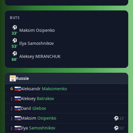
BUTS
⚽
Maksim Osipenko
33'
⚽
Ilya Samoshnikov
53'
⚽
Aleksey MIRANCHUK
66'
Russie
Aleksandr
Maksimenko
G
Aleksey
Batrakov
J
Danil
Glebov
J
Maksim
Osipenko
⚽
J
33'
Ilya
Samoshnikov
⚽
J
53'