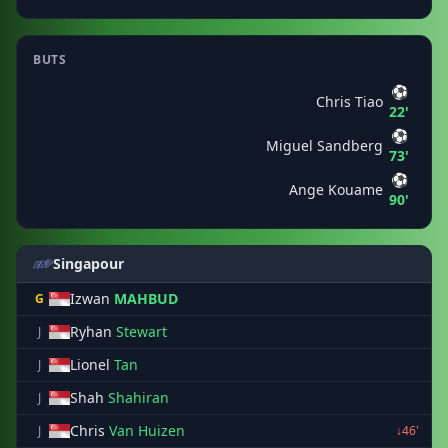
BUTS
⚽
Chris Tiao
22'
⚽
Miguel Sandberg
73'
⚽
Ange Kouame
90'
Singapour
Izwan
MAHBUD
G
Ryhan
Stewart
J
Lionel
Tan
J
Shah
Shahiran
J
Chris
Van Huizen
J
↓46'