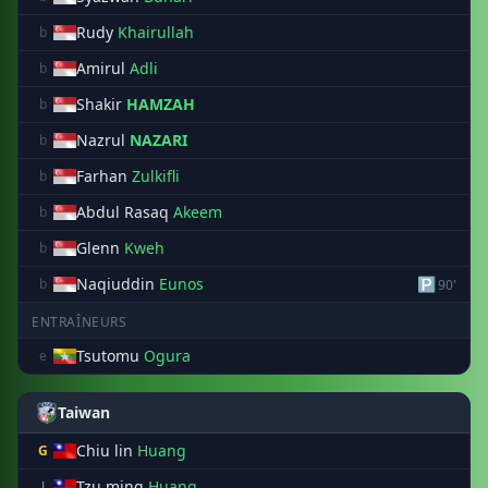
Rudy
Khairullah
b
Amirul
Adli
b
Shakir
HAMZAH
b
Nazrul
NAZARI
b
Farhan
Zulkifli
b
Abdul Rasaq
Akeem
b
Glenn
Kweh
b
Naqiuddin
Eunos
🅿
b
90'
ENTRAÎNEURS
Tsutomu
Ogura
e
Taiwan
Chiu lin
Huang
G
Tzu ming
Huang
J