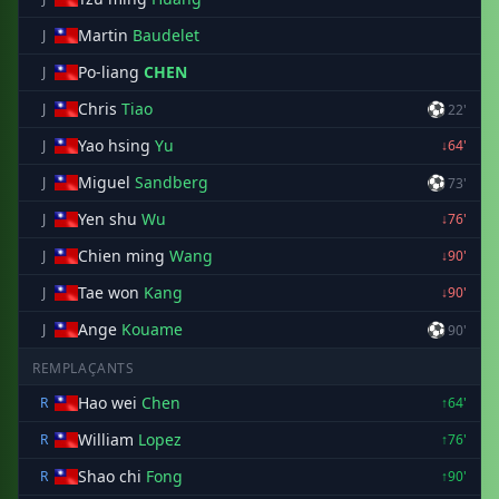
Martin
Baudelet
J
Po-liang
CHEN
J
Chris
Tiao
⚽
J
22'
Yao hsing
Yu
J
↓64'
Miguel
Sandberg
⚽
J
73'
Yen shu
Wu
J
↓76'
Chien ming
Wang
J
↓90'
Tae won
Kang
J
↓90'
Ange
Kouame
⚽
J
90'
REMPLAÇANTS
Hao wei
Chen
R
↑64'
William
Lopez
R
↑76'
Shao chi
Fong
R
↑90'