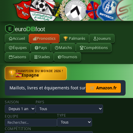
DB
euro
foot
E
Accueil
Pronostics
🏆 Palmarès
Joueurs
Équipes
Pays
Matchs
Compétitions
Saisons
Stades
Tournois
CHAMPION DU MONDE 2026 !
🏆
Espagne
Maillots, livres et équipements foot sur
🛒 Amazon.fr
SAISON
PAYS
TYPE
EQUIPE
COMPÉTITION