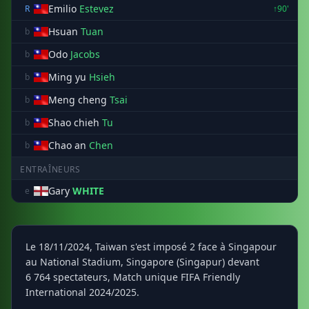
Emilio
Estevez
R
↑90'
Hsuan
Tuan
b
Odo
Jacobs
b
Ming yu
Hsieh
b
Meng cheng
Tsai
b
Shao chieh
Tu
b
Chao an
Chen
b
ENTRAÎNEURS
Gary
WHITE
e
Le 18/11/2024, Taiwan s'est imposé 2 face à Singapour
au National Stadium, Singapore (Singapur) devant
6 764 spectateurs, Match unique FIFA Friendly
International 2024/2025.