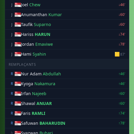
Joel
Chew
J
↓46'
Anumanthan
Kumar
J
↓60'
Taufik
Suparno
J
↓60'
Hariss
HARUN
J
↓74'
Jordan
Emaviwe
J
↓78'
Hami
Syahin
🟨
J
87'
REMPLAÇANTS
Nur Adam
Abdullah
R
↑46'
Kyoga
Nakamura
R
↑46'
Irfan
Najeeb
R
↑60'
Shawal
ANUAR
R
↑60'
Faris
RAMLI
R
↑74'
Safuwan
BAHARUDIN
R
↑78'
Syazwan
Buhari
b