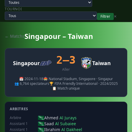
TOURNOI
Filtrer
✕
Singapour – Taiwan
← Matchs
2–3
Singapour
Taiwan
Aller
📅 2024-11-18
🏟️ National Stadium, Singapore · Singapur
👥 6,764 spectateurs
🏆 FIFA Friendly International · 2024/2025
📋 Match unique
ARBITRES
Ahmed
Al Jurays
Arbitre
Saad
Al Subaiee
Assistant 1
Ibrahim
Al Dakheel
Assistant 1