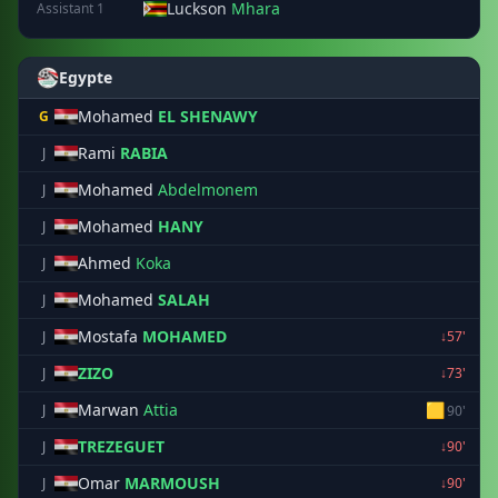
Luckson
Mhara
Assistant 1
Egypte
Mohamed
EL SHENAWY
G
Rami
RABIA
J
Mohamed
Abdelmonem
J
Mohamed
HANY
J
Ahmed
Koka
J
Mohamed
SALAH
J
Mostafa
MOHAMED
J
↓57'
ZIZO
J
↓73'
Marwan
Attia
🟨
J
90'
TREZEGUET
J
↓90'
Omar
MARMOUSH
J
↓90'