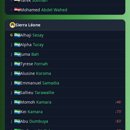
Tarek
Soliman
e
Mohamed
Abdel Wahed
c
Sierra Léone
Alhaji
Sesay
G
Alpha
Turay
J
Juma
Bah
J
Tyrese
Fornah
J
Alusine
Koroma
J
Emmanuel
Samadia
J
Sallieu
Tarawallie
J
Momoh
Kamara
J
↓46'
Kei
Kamara
J
↓73'
Abu
Dumbuya
J
↓83'