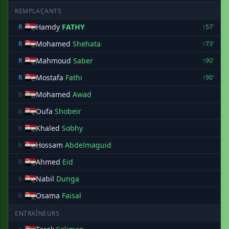
REMPLAÇANTS
Hamdy
FATHY
R
↑57'
Mohamed
Shehata
R
↑73'
Mahmoud
Saber
R
↑90'
Mostafa
Fathi
R
↑90'
Mohamed
Awad
b
Oufa
Shobeir
b
Khaled
Sobhy
b
Hossam
Abdelmaguid
b
Ahmed
Eid
b
Nabil
Dunga
b
Osama
Faisal
b
ENTRAÎNEURS