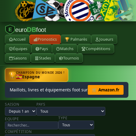
DB
euro
foot
E
Accueil
Pronostics
🏆 Palmarès
Joueurs
Équipes
Pays
Matchs
Compétitions
Saisons
Stades
Tournois
CHAMPION DU MONDE 2026 !
🏆
Espagne
Maillots, livres et équipements foot sur
🛒 Amazon.fr
SAISON
PAYS
TYPE
EQUIPE
COMPÉTITION