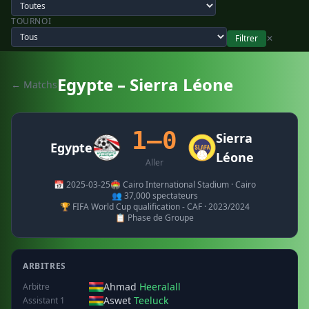
TOURNOI
Filtrer
✕
Egypte – Sierra Léone
← Matchs
1–0
Sierra
Egypte
Léone
Aller
📅 2025-03-25
🏟️ Cairo International Stadium · Cairo
👥 37,000 spectateurs
🏆 FIFA World Cup qualification - CAF · 2023/2024
📋 Phase de Groupe
ARBITRES
Ahmad
Heeralall
Arbitre
Aswet
Teeluck
Assistant 1