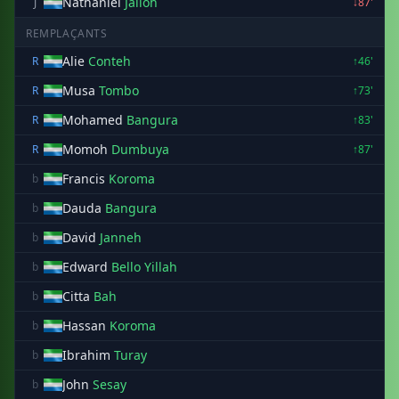
Nathaniel
Jalloh
J
↓87'
REMPLAÇANTS
Alie
Conteh
R
↑46'
Musa
Tombo
R
↑73'
Mohamed
Bangura
R
↑83'
Momoh
Dumbuya
R
↑87'
Francis
Koroma
b
Dauda
Bangura
b
David
Janneh
b
Edward
Bello Yillah
b
Citta
Bah
b
Hassan
Koroma
b
Ibrahim
Turay
b
John
Sesay
b