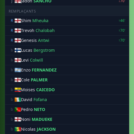
Jadon
SANCHO
J
↓70'
REMPLAÇANTS
Shim
Mheuka
R
↑46'
Trevoh
Chalobah
R
↑70'
Genesis
Antwi
R
↑70'
Lucas
Bergstrom
b
Levi
Colwill
b
Enzo
FERNANDEZ
b
Cole
PALMER
b
Moises
CAICEDO
b
David
Fofana
b
Pedro
NETO
b
Noni
MADUEKE
b
Nicolas
JACKSON
b