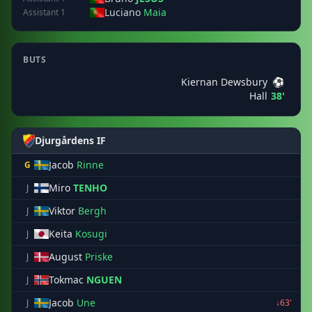
Luciano
Maia
Assistant 1
BUTS
Kiernan Dewsbury
⚽
Hall
38'
Djurgårdens IF
Jacob
Rinne
G
Miro
TENHO
J
Viktor
Bergh
J
Keita
Kosugi
J
August
Priske
J
Tokmac
NGUEN
J
Jacob
Une
J
↓63'