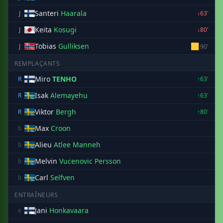
Santeri
Haarala
J
↓63'
Keita
Kosugi
J
↓80'
Tobias
Gulliksen
🟨
J
90'
REMPLAÇANTS
Miro
TENHO
R
↑63'
Isak
Alemayehu
R
↑63'
Viktor
Bergh
R
↑80'
Max
Croon
b
Alieu
Atlee Manneh
b
Melvin
Vucenovic Persson
b
Carl
Selfven
b
ENTRAÎNEURS
Jani
Honkavaara
e