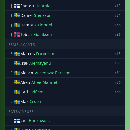
Santeri
Haarala
J
↓63'
Daniel
Stensson
J
↓81'
Hampus
Finndell
J
↓86'
Tobias
Gulliksen
J
↓86'
REMPLAÇANTS
Marcus
Danielson
R
↑63'
Isak
Alemayehu
R
↑63'
Melvin
Vucenovic Persson
R
↑81'
Alieu
Atlee Manneh
R
↑86'
Carl
Selfven
R
↑86'
Max
Croon
b
ENTRAÎNEURS
Jani
Honkavaara
e