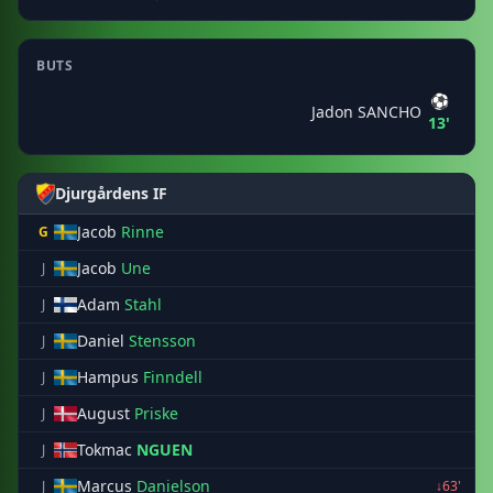
BUTS
⚽
Jadon SANCHO
13'
Djurgårdens IF
Jacob
Rinne
G
Jacob
Une
J
Adam
Stahl
J
Daniel
Stensson
J
Hampus
Finndell
J
August
Priske
J
Tokmac
NGUEN
J
Marcus
Danielson
J
↓63'