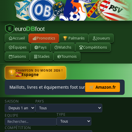
DB
euro
foot
E
Accueil
Pronostics
🏆 Palmarès
Joueurs
Équipes
Pays
Matchs
Compétitions
Saisons
Stades
Tournois
CHAMPION DU MONDE 2026 !
🏆
Espagne
Maillots, livres et équipements foot sur
🛒 Amazon.fr
SAISON
PAYS
TYPE
EQUIPE
COMPÉTITION