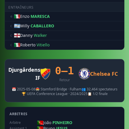
ENTRAÎNEURS
Enzo
MARESCA
e
Willy
CABALLERO
c
Danny
Walker
c
Roberto
Vitiello
c
0–1
Djurgårdens
Chelsea FC
IF
Retour
📅 2025-05-08
🏟️ Stamford Bridge · Fulham
👥 32,464 spectateurs
🏆 UEFA Conference League · 2024/2025
📋 1/2 finale
ARBITRES
João
PINHEIRO
Arbitre
Bruno
JESUS
Assistant 1