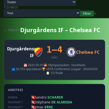
TOURNOI
Filtrer
✕
Djurgårdens IF – Chelsea FC
← Matchs
1–4
Djurgårdens
Chelsea FC
IF
Aller
📅 2025-05-01
🏟️ Olympiastadion · Stockholm
👥 26,703 spectateurs
🏆 UEFA Conference League · 2024/2025
📋 1/2 finale
ARBITRES
Sandro
SCHARER
Arbitre
Stéphane
DE ALMEIDA
Assistant 1
Jonas
ERNI
Assistant 1