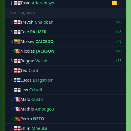
Tosin
Adarabioyo
🟨
J
90'
REMPLAÇANTS
Trevoh
Chalobah
R
↑46'
Cole
PALMER
R
↑46'
Moises
CAICEDO
R
↑46'
Nicolas
JACKSON
R
↑46'
Reggie
Walsh
R
↑88'
Ted
Curd
b
Lucas
Bergstrom
b
Levi
Colwill
b
Malo
Gusto
b
Mathis
Amougou
b
Pedro
NETO
b
Shim
Mheuka
b