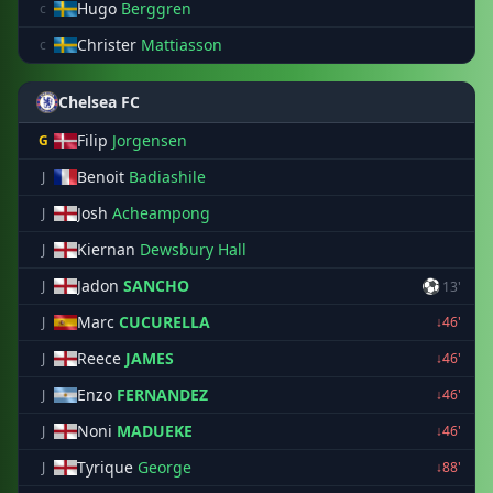
Hugo
Berggren
c
Christer
Mattiasson
c
Chelsea FC
Filip
Jorgensen
G
Benoit
Badiashile
J
Josh
Acheampong
J
Kiernan
Dewsbury Hall
J
Jadon
SANCHO
⚽
J
13'
Marc
CUCURELLA
J
↓46'
Reece
JAMES
J
↓46'
Enzo
FERNANDEZ
J
↓46'
Noni
MADUEKE
J
↓46'
Tyrique
George
J
↓88'