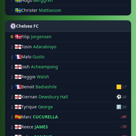
Hugo
Berggren
c
Christer
Mattiasson
c
Chelsea FC
Filip
Jorgensen
G
Tosin
Adarabioyo
J
Malo
Gusto
J
Josh
Acheampong
J
Reggie
Walsh
J
Benoit
Badiashile
🟨
J
17'
Kiernan
Dewsbury Hall
⚽
J
38'
Tyrique
George
🅿
J
38'
Marc
CUCURELLA
J
↓46'
Reece
JAMES
J
↓70'