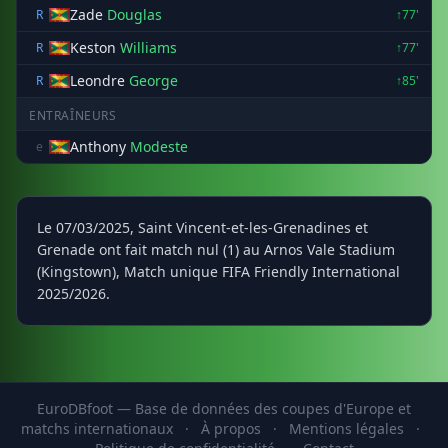
Zade
Douglas
R
↑77'
Keston
Williams
R
↑77'
Leondre
George
R
↑85'
ENTRAÎNEURS
Anthony
Modeste
e
Le 07/03/2025, Saint Vincent-et-les-Grenadines et
Grenade ont fait match nul (1) au Arnos Vale Stadium
(Kingstown), Match unique FIFA Friendly International
2025/2026.
EuroDBfoot — Base de données des coupes d'Europe et
matchs internationaux
·
À propos
·
Mentions légales
·