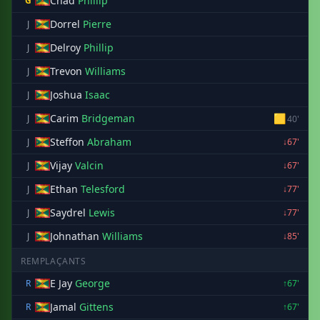
Chad
Phillip
G
Dorrel
Pierre
J
Delroy
Phillip
J
Trevon
Williams
J
Joshua
Isaac
J
Carim
Bridgeman
🟨
J
40'
Steffon
Abraham
J
↓67'
Vijay
Valcin
J
↓67'
Ethan
Telesford
J
↓77'
Saydrel
Lewis
J
↓77'
Johnathan
Williams
J
↓85'
REMPLAÇANTS
E Jay
George
R
↑67'
Jamal
Gittens
R
↑67'