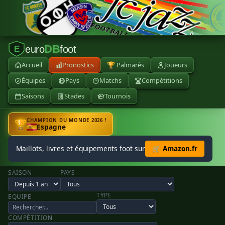
DB
euro
foot
E
Accueil
Pronostics
🏆 Palmarès
Joueurs
Équipes
Pays
Matchs
Compétitions
Saisons
Stades
Tournois
CHAMPION DU MONDE 2026 !
🏆
Espagne
Maillots, livres et équipements foot sur
🛒 Amazon.fr
SAISON
PAYS
TYPE
EQUIPE
COMPÉTITION