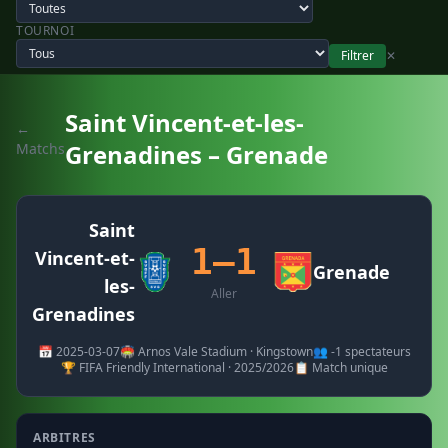
TOURNOI
Filtrer
✕
Saint Vincent-et-les-
←
Grenadines – Grenade
Matchs
Saint
1–1
Vincent-et-
Grenade
les-
Aller
Grenadines
📅 2025-03-07
🏟️ Arnos Vale Stadium · Kingstown
👥 -1 spectateurs
🏆 FIFA Friendly International · 2025/2026
📋 Match unique
ARBITRES