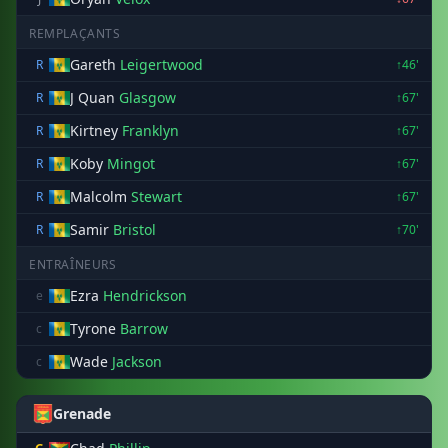
REMPLAÇANTS
Gareth
Leigertwood
R
↑46'
J Quan
Glasgow
R
↑67'
Kirtney
Franklyn
R
↑67'
Koby
Mingot
R
↑67'
Malcolm
Stewart
R
↑67'
Samir
Bristol
R
↑70'
ENTRAÎNEURS
Ezra
Hendrickson
e
Tyrone
Barrow
c
Wade
Jackson
c
Grenade