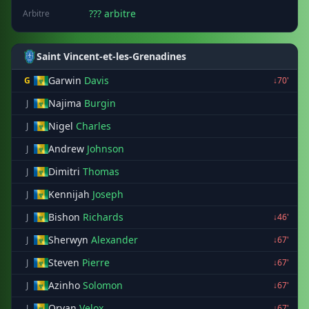
??? arbitre
Arbitre
Saint Vincent-et-les-Grenadines
Garwin
Davis
G
↓70'
Najima
Burgin
J
Nigel
Charles
J
Andrew
Johnson
J
Dimitri
Thomas
J
Kennijah
Joseph
J
Bishon
Richards
J
↓46'
Sherwyn
Alexander
J
↓67'
Steven
Pierre
J
↓67'
Azinho
Solomon
J
↓67'
Oryan
Velox
J
↓67'