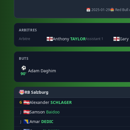
📅 2025-01-29
🏟️ Red Bull
ARBITRES
Anthony
TAYLOR
Gary
Arbitre
Assistant 1
BUTS
⚽
Adam Daghim
90'
RB Salzburg
Alexander
SCHLAGER
G
Samson
Baidoo
J
Amar
DEDIC
J