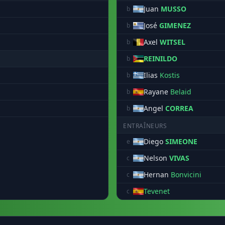
Juan
MUSSO
b
José
GIMENEZ
b
Axel
WITSEL
b
REINILDO
b
Ilias
Kostis
b
Rayane
Belaid
b
Angel
CORREA
b
ENTRAÎNEURS
Diego
SIMEONE
e
Nelson
VIVAS
c
Hernan
Bonvicini
c
Tevenet
c