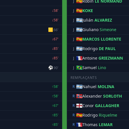
Robin
LE NORMAND
J
KOKE
↓58'
J
Julián
ALVAREZ
↓58'
J
🟨
Giuliano
Simeone
J
66'
MARCOS LLORENTE
↓67'
J
Rodrigo
DE PAUL
↓85'
J
Antoine
GRIEZMANN
↓85'
J
⚽
Samuel
Lino
J
90'
REMPLAÇANTS
Nahuel
MOLINA
↑58'
R
Alexander
SORLOTH
↑58'
R
Conor
GALLAGHER
↑67'
R
Rodrigo
Riquelme
↑85'
R
Thomas
LEMAR
↑85'
R