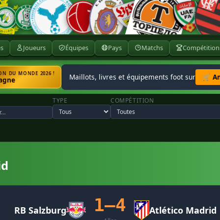
ès
Joueurs
Équipes
Pays
Matchs
Compétition
N DU MONDE 2026 !
Maillots, livres et équipements foot sur
🛒 A
agne
TYPE
COMPÉTITION
id
1–4
RB Salzburg
Atlético Madrid