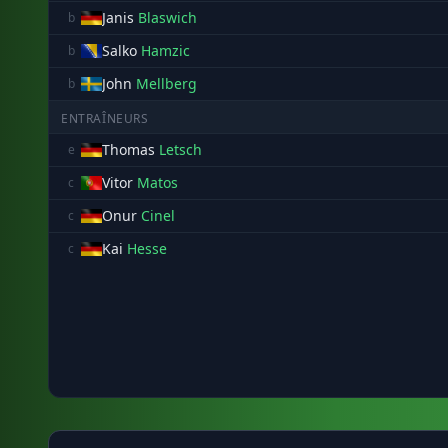
Janis
Blaswich
b
Salko
Hamzic
b
John
Mellberg
b
ENTRAÎNEURS
Thomas
Letsch
e
Vitor
Matos
c
Onur
Cinel
c
Kai
Hesse
c