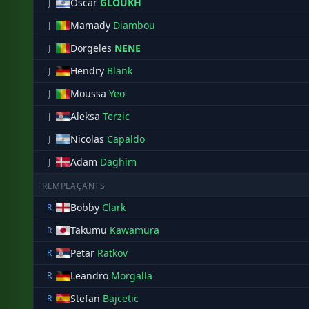
Oscar
GLOUKH
J
Mamady
Diambou
J
Dorgeles
NENE
J
Hendry
Blank
J
Moussa
Yeo
J
Aleksa
Terzic
J
Nicolas
Capaldo
J
Adam
Daghim
J
REMPLAÇANTS
Bobby
Clark
R
Takumu
Kawamura
R
Petar
Ratkov
R
Leandro
Morgalla
R
Stefan
Bajcetic
R