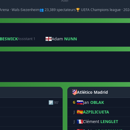
Aller
 Arena · Wals-Siezenheim
👥 23,389 spectateurs
🏆 UEFA Champions league · 202
BESWICK
Adam
NUNN
Assistant 1
Atlético Madrid
🅿
Jan
OBLAK
G
90'
AZPILICUETA
J
Clément
LENGLET
J