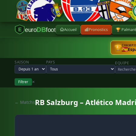
DB
euro
foot
Accueil
Pronostics
🏆 Palmar
E
CHAMPIO
🏆
Esp
SAISON
PAYS
EQUIPE
Filtrer
✕
RB Salzburg – Atlético Madr
← Matchs