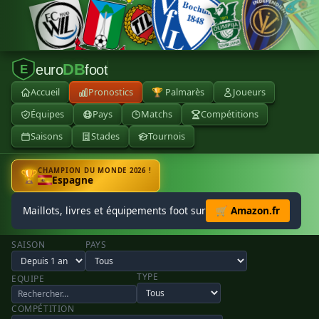
DB
euro
foot
E
Accueil
Pronostics
🏆 Palmarès
Joueurs
Équipes
Pays
Matchs
Compétitions
Saisons
Stades
Tournois
CHAMPION DU MONDE 2026 !
🏆
Espagne
Maillots, livres et équipements foot sur
🛒 Amazon.fr
SAISON
PAYS
TYPE
EQUIPE
COMPÉTITION