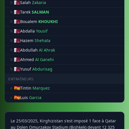
Salah
Zakaria
b
Tarek
SALMAN
b
Boualem
KHOUKHI
b
Abdalla
Yousif
b
Hazem
Shehata
b
Abdullah
Al Ahrak
b
Ahmed
Al Ganehi
b
Yusuf
Abdurisag
b
ENTRAÎNEURS
Tintin
Marquez
e
Luis
Garcia
c
Le 25/03/2025, Kirghizistan s'est imposé 1 face à Qatar
au Dolen Omurzakov Stadium (Bishkek) devant 12 325