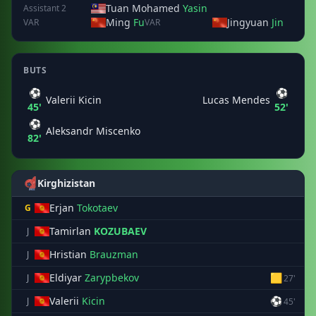
Tuan Mohamed
Yasin
Assistant 2
Ming
Fu
Jingyuan
Jin
VAR
VAR
BUTS
⚽
⚽
Valerii Kicin
Lucas Mendes
45'
52'
⚽
Aleksandr Miscenko
82'
Kirghizistan
Erjan
Tokotaev
G
Tamirlan
KOZUBAEV
J
Hristian
Brauzman
J
Eldiyar
Zarypbekov
🟨
J
27'
Valerii
Kicin
⚽
J
45'