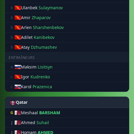
Ulanbek
Sulaymanov
b
Amir
Zhaparov
b
Arlen
Sharshenbekov
b
Adilet
Kanibekov
b
Atay
Dzhumashev
b
ENTRAÎNEURS
Maksim
Lisitsyn
e
Igor
Kudrenko
c
Karol
Prazenica
c
Qatar
Meshaal
BARSHAM
G
Ahmed
Suhail
J
Homam
AHMED
J