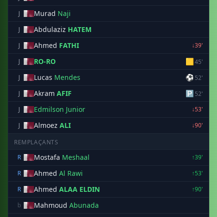
Murad
Naji
J
Abdulaziz
HATEM
J
Ahmed
FATHI
J
↓39'
RO-RO
🟨
J
45'
Lucas
Mendes
⚽
J
52'
Akram
AFIF
🅿
J
52'
Edmilson Junior
J
↓53'
Almoez
ALI
J
↓90'
REMPLAÇANTS
Mostafa
Meshaal
R
↑39'
Ahmed
Al Rawi
R
↑53'
Ahmed
ALAA ELDIN
R
↑90'
Mahmoud
Abunada
b