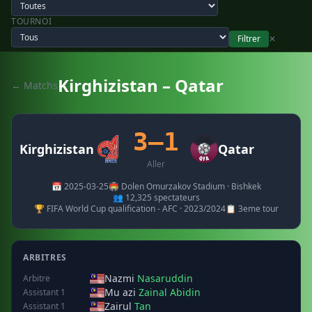
TOURNOI
Filtrer
✕
Kirghizistan – Qatar
← Matchs
3–1
Kirghizistan
Qatar
Aller
📅 2025-03-25
🏟️ Dolen Omurzakov Stadium · Bishkek
👥 12,325 spectateurs
🏆 FIFA World Cup qualification - AFC · 2023/2024
📋 3eme tour
ARBITRES
Nazmi
Nasaruddin
Arbitre
Mu azi
Zainal Abidin
Assistant 1
Zairul
Tan
Assistant 1