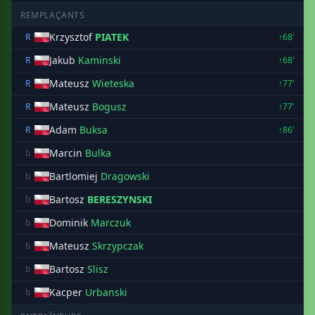
REMPLAÇANTS
Krzysztof
PIATEK
R
↑68'
Jakub
Kaminski
R
↑68'
Mateusz
Wieteska
R
↑77'
Mateusz
Bogusz
R
↑77'
Adam
Buksa
R
↑86'
Marcin
Bulka
b
Bartlomiej
Dragowski
b
Bartosz
BERESZYNSKI
b
Dominik
Marczuk
b
Mateusz
Skrzypczak
b
Bartosz
Slisz
b
Kacper
Urbanski
b