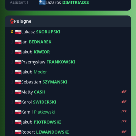
Lazaros
DIMITRIADIS
Assistant 1
Pologne
Lukasz
SKORUPSKI
G
Jan
BEDNAREK
J
Jakub
KIWIOR
J
Przemysław
FRANKOWSKI
J
Jakub
Moder
J
Sebastian
SZYMANSKI
J
Matty
CASH
J
↓68'
Karol
SWIDERSKI
J
↓68'
Kamil
Piatkowski
J
↓77'
Jakub
PIOTROWSKI
J
↓77'
Robert
LEWANDOWSKI
J
↓86'