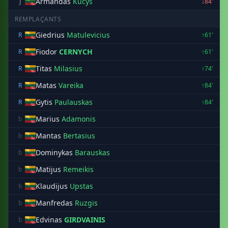
Armandas
Kucys
J
↓84'
REMPLAÇANTS
Giedrius
Matulevicius
R
↑61'
Fiodor
CERNYCH
R
↑61'
Titas
Milasius
R
↑74'
Matas
Vareika
R
↑84'
Gytis
Paulauskas
R
↑84'
Marius
Adamonis
b
Mantas
Bertasius
b
Dominykas
Barauskas
b
Matijus
Remeikis
b
Klaudijus
Upstas
b
Manfredas
Ruzgis
b
Edvinas
GIRDVAINIS
b