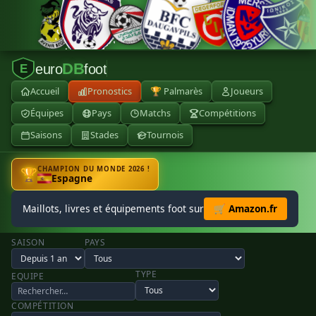
DB
euro
foot
E
Accueil
Pronostics
🏆 Palmarès
Joueurs
Équipes
Pays
Matchs
Compétitions
Saisons
Stades
Tournois
CHAMPION DU MONDE 2026 !
🏆
Espagne
Maillots, livres et équipements foot sur
🛒 Amazon.fr
SAISON
PAYS
TYPE
EQUIPE
COMPÉTITION