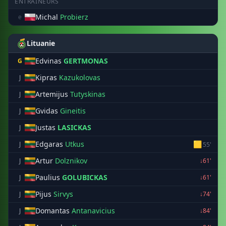
ENTRAÎNEURS
Michal
Probierz
e
Lituanie
Edvinas
GERTMONAS
G
Kipras
Kazukolovas
J
Artemijus
Tutyskinas
J
Gvidas
Gineitis
J
Justas
LASICKAS
J
Edgaras
Utkus
🟨
J
55'
Artur
Dolznikov
J
↓61'
Paulius
GOLUBICKAS
J
↓61'
Pijus
Sirvys
J
↓74'
Domantas
Antanavicius
J
↓84'