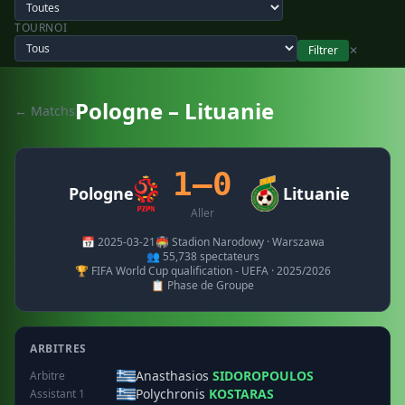
TOURNOI
Filtrer
✕
Pologne – Lituanie
← Matchs
1–0
Pologne
Lituanie
Aller
📅 2025-03-21
🏟️ Stadion Narodowy · Warszawa
👥 55,738 spectateurs
🏆 FIFA World Cup qualification - UEFA · 2025/2026
📋 Phase de Groupe
ARBITRES
Anasthasios
SIDOROPOULOS
Arbitre
Polychronis
KOSTARAS
Assistant 1