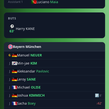
Luciano
Maia
Assistant 1
BUTS
⚽
Harry KANE
63'
Bayern München
Manuel
NEUER
G
Min-jae
KIM
J
Aleksandar
Pavlovic
J
Leroy
SANE
J
Michael
OLISE
J
Joshua
KIMMICH
🅿
J
8'
Sacha
Boey
J
↓62'