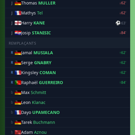
Thomas
MULLER
J
↓62'
Mathys
Tel
J
↓62'
Harry
KANE
⚽
J
63'
Josip
STANISIC
J
↓84'
REMPLAÇANTS
Jamal
MUSIALA
R
↑62'
Serge
GNABRY
R
↑62'
Kingsley
COMAN
R
↑62'
Raphaël
GUERREIRO
R
↑84'
Max
Schmitt
b
Leon
Klanac
b
Dayo
UPAMECANO
b
Tarek
Buchmann
b
Adam
Aznou
b