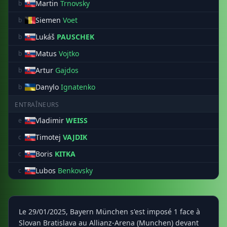
Martin
Trnovsky
b
Siemen
Voet
b
Lukáš
PAUSCHEK
b
Matus
Vojtko
b
Artur
Gajdos
b
Danylo
Ignatenko
b
ENTRAÎNEURS
Vladimir
WEISS
e
Timotej
VAJDIK
c
Boris
KITKA
c
Lubos
Benkovsky
c
Le 29/01/2025, Bayern München s'est imposé 1 face à
Slovan Bratislava au Allianz-Arena (Munchen) devant