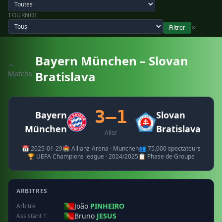
TOURNOI
Filtrer
✕
Bayern München – Slovan
←
Bratislava
Matchs
3–1
Bayern
Slovan
München
Bratislava
Aller
📅 2025-01-29
🏟️ Allianz-Arena · Munchen
👥 75,000 spectateurs
🏆 UEFA Champions league · 2024/2025
📋 Phase de Groupe
ARBITRES
João
PINHEIRO
Arbitre
Bruno
JESUS
Assistant 1