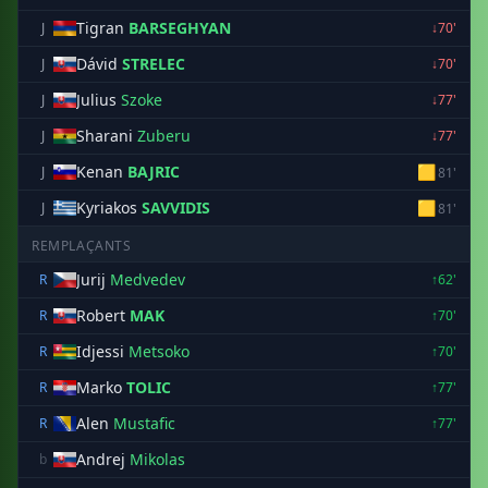
Tigran
BARSEGHYAN
J
↓70'
Dávid
STRELEC
J
↓70'
Julius
Szoke
J
↓77'
Sharani
Zuberu
J
↓77'
Kenan
BAJRIC
🟨
J
81'
Kyriakos
SAVVIDIS
🟨
J
81'
REMPLAÇANTS
Jurij
Medvedev
R
↑62'
Robert
MAK
R
↑70'
Idjessi
Metsoko
R
↑70'
Marko
TOLIC
R
↑77'
Alen
Mustafic
R
↑77'
Andrej
Mikolas
b