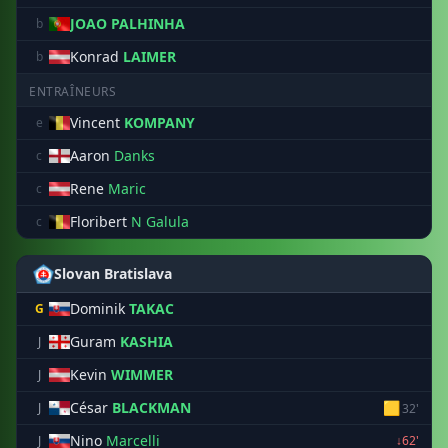
JOAO PALHINHA
b
Konrad
LAIMER
b
ENTRAÎNEURS
Vincent
KOMPANY
e
Aaron
Danks
c
Rene
Maric
c
Floribert
N Galula
c
Slovan Bratislava
Dominik
TAKAC
G
Guram
KASHIA
J
Kevin
WIMMER
J
César
BLACKMAN
🟨
J
32'
Nino
Marcelli
J
↓62'