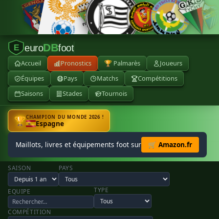
DB
euro
foot
E
Accueil
Pronostics
🏆 Palmarès
Joueurs
Équipes
Pays
Matchs
Compétitions
Saisons
Stades
Tournois
CHAMPION DU MONDE 2026 !
🏆
Espagne
Maillots, livres et équipements foot sur
🛒 Amazon.fr
SAISON
PAYS
TYPE
EQUIPE
COMPÉTITION