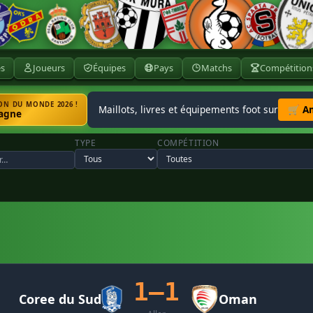
ès
Joueurs
Équipes
Pays
Matchs
Compétition
N DU MONDE 2026 !
Maillots, livres et équipements foot sur
🛒 A
agne
TYPE
COMPÉTITION
1–1
Coree du Sud
Oman