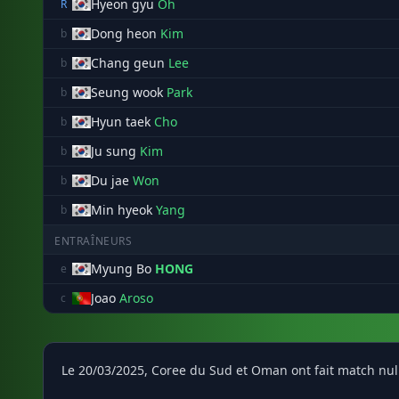
Hyeon gyu
Oh
R
Dong heon
Kim
b
Chang geun
Lee
b
Seung wook
Park
b
Hyun taek
Cho
b
Ju sung
Kim
b
Du jae
Won
b
Min hyeok
Yang
b
ENTRAÎNEURS
Myung Bo
HONG
e
Joao
Aroso
c
Le 20/03/2025, Coree du Sud et Oman ont fait match nul