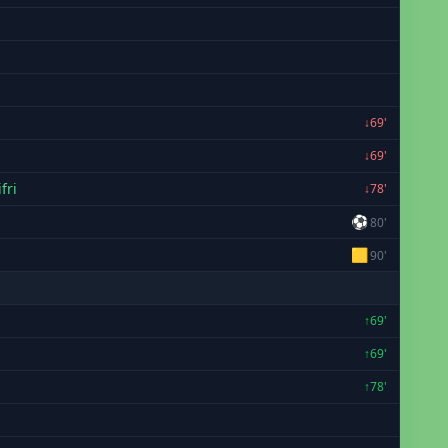
↓69'
↓69'
fri
↓78'
⚽
80'
🟨
90'
↑69'
↑69'
↑78'