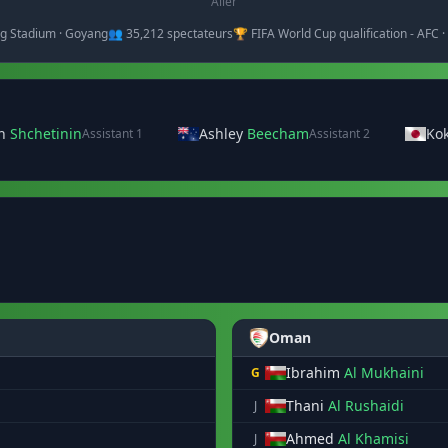
Aller
g Stadium · Goyang
👥 35,212 spectateurs
🏆 FIFA World Cup qualification - AFC 
on
Shchetinin
Ashley
Beecham
Ko
Assistant 1
Assistant 2
Oman
Ibrahim
Al Mukhaini
G
Thani
Al Rushaidi
J
Ahmed
Al Khamisi
J