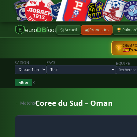
DB
euro
foot
Accueil
Pronostics
🏆 Palmar
E
CHAMPIO
🏆
Esp
SAISON
PAYS
EQUIPE
Filtrer
✕
Coree du Sud – Oman
← Matchs