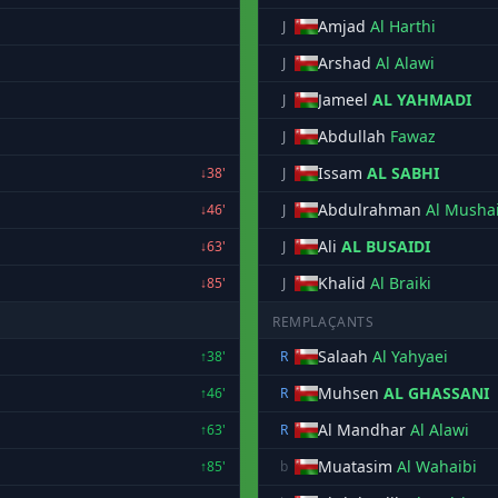
Amjad
Al Harthi
J
Arshad
Al Alawi
J
Jameel
AL YAHMADI
J
Abdullah
Fawaz
J
Issam
AL SABHI
↓38'
J
Abdulrahman
Al Mushai
↓46'
J
Ali
AL BUSAIDI
↓63'
J
Khalid
Al Braiki
↓85'
J
REMPLAÇANTS
Salaah
Al Yahyaei
↑38'
R
Muhsen
AL GHASSANI
↑46'
R
Al Mandhar
Al Alawi
↑63'
R
Muatasim
Al Wahaibi
↑85'
b