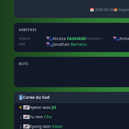
📅 2025-03-20
🏟️ Goyan
ARBITRES
Alireza
FAGHANI
Ant
Arbitre
Assistant 1
Jonathan
Barreiro
VAR
BUTS
Coree du Sud
Hyeon woo
JO
G
Yu min
Cho
J
Kyung won
Kwon
J