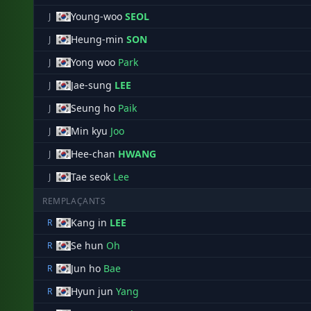
Young-woo
SEOL
J
Heung-min
SON
J
Yong woo
Park
J
Jae-sung
LEE
J
Seung ho
Paik
J
Min kyu
Joo
J
Hee-chan
HWANG
J
Tae seok
Lee
J
REMPLAÇANTS
Kang in
LEE
R
Se hun
Oh
R
Jun ho
Bae
R
Hyun jun
Yang
R