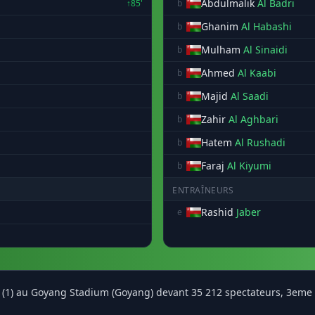
Abdulmalik
Al Badri
↑85'
b
Ghanim
Al Habashi
b
Mulham
Al Sinaidi
b
Ahmed
Al Kaabi
b
Majid
Al Saadi
b
Zahir
Al Aghbari
b
Hatem
Al Rushadi
b
Faraj
Al Kiyumi
b
ENTRAÎNEURS
Rashid
Jaber
e
 (1) au Goyang Stadium (Goyang) devant 35 212 spectateurs, 3eme t