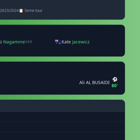
· 2023/2024
📋 3eme tour
ki
Nagamine
Kate
Jacewicz
VAR
⚽
Ali AL BUSAIDI
80'