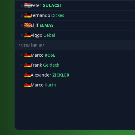
Peter
GULACSI
b
Fernando
Dickes
b
Eljif
ELMAS
b
Viggo
Gebel
b
ENTRAÎNEURS
Marco
ROSE
e
Frank
Geideck
c
Alexander
ZICKLER
c
Marco
Kurth
c