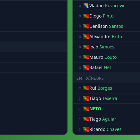
Vladan
Kovacevic
b
Diogo
Pinto
b
Denilson
Santos
b
Alexandre
Brito
b
Joao
Simoes
b
Mauro
Couto
b
Rafael
Nel
b
ENTRAÎNEURS
Rui
Borges
e
Tiago
Texeira
c
NETO
c
Tiago
Aguiar
c
Ricardo
Chaves
c