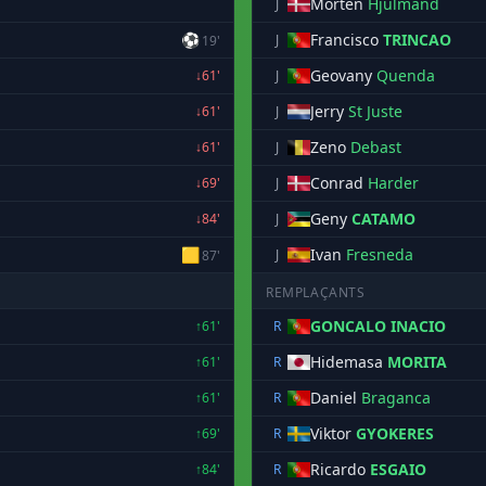
Morten
Hjulmand
J
⚽
Francisco
TRINCAO
J
19'
Geovany
Quenda
↓61'
J
Jerry
St Juste
↓61'
J
Zeno
Debast
↓61'
J
Conrad
Harder
↓69'
J
Geny
CATAMO
↓84'
J
🟨
Ivan
Fresneda
J
87'
REMPLAÇANTS
GONCALO INACIO
↑61'
R
Hidemasa
MORITA
↑61'
R
Daniel
Braganca
↑61'
R
Viktor
GYOKERES
↑69'
R
Ricardo
ESGAIO
↑84'
R