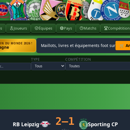
ès
Joueurs
Équipes
Pays
Matchs
Compétition
N DU MONDE 2026 !
Maillots, livres et équipements foot sur
🛒 A
agne
TYPE
COMPÉTITION
2–1
RB Leipzig
Sporting CP