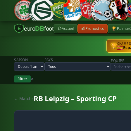
DB
euro
foot
Accueil
Pronostics
🏆 Palmar
E
CHAMPIO
🏆
Esp
SAISON
PAYS
EQUIPE
Filtrer
✕
RB Leipzig – Sporting CP
← Matchs