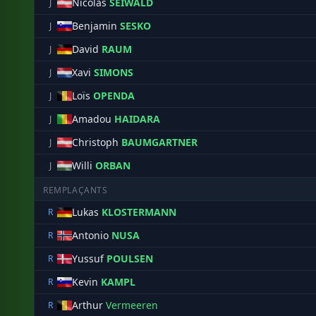
Nicolas
SEIWALD
J
Benjamin
SESKO
J
David
RAUM
J
Xavi
SIMONS
J
Loïs
OPENDA
J
Amadou
HAIDARA
J
Christoph
BAUMGARTNER
J
Willi
ORBAN
J
REMPLAÇANTS
Lukas
KLOSTERMANN
R
Antonio
NUSA
R
Yussuf
POULSEN
R
Kevin
KAMPL
R
Arthur
Vermeeren
R