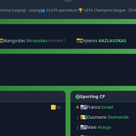
Aller
 Arena (Leipzig) · Leipzig
👥 33,478 spectateurs
🏆 UEFA Champions league · 202
Mangirdas
Mirauskas
Vytenis
KAZLAUSKAS
Assistant 1
Sporting CP
🟨
Franco
Israel
G
86'
Ousmane
Diomande
J
Maxi
Araujo
J