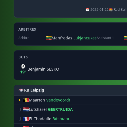
📅 2025-01-22
🏟️ Red Bull
ARBITRES
Manfredas
Lukjancukas
Arbitre
Assistant 1
BUTS
⚽
Benjamin SESKO
19'
RB Leipzig
Maarten
Vandevoordt
G
Lutsharel
GEERTRUIDA
J
El Chadaille
Bitshiabu
J