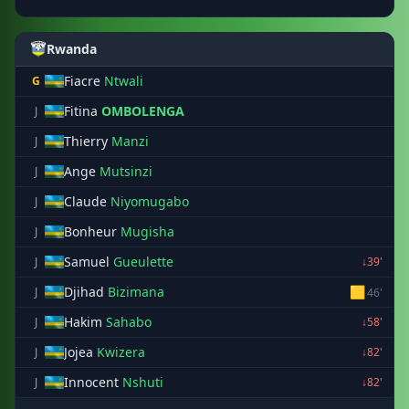
Rwanda
Fiacre
Ntwali
G
Fitina
OMBOLENGA
J
Thierry
Manzi
J
Ange
Mutsinzi
J
Claude
Niyomugabo
J
Bonheur
Mugisha
J
Samuel
Gueulette
J
↓39'
Djihad
Bizimana
🟨
J
46'
Hakim
Sahabo
J
↓58'
Jojea
Kwizera
J
↓82'
Innocent
Nshuti
J
↓82'