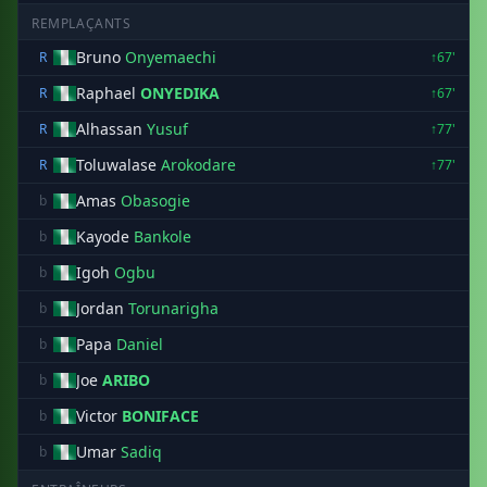
REMPLAÇANTS
Bruno
Onyemaechi
R
↑67'
Raphael
ONYEDIKA
R
↑67'
Alhassan
Yusuf
R
↑77'
Toluwalase
Arokodare
R
↑77'
Amas
Obasogie
b
Kayode
Bankole
b
Igoh
Ogbu
b
Jordan
Torunarigha
b
Papa
Daniel
b
Joe
ARIBO
b
Victor
BONIFACE
b
Umar
Sadiq
b