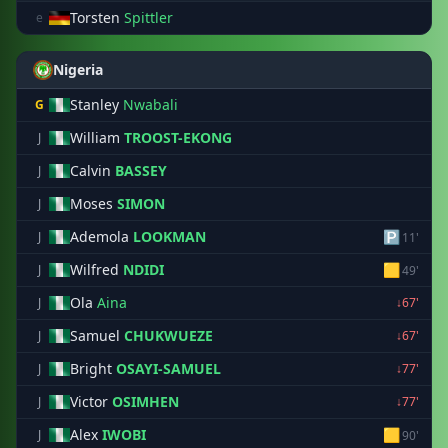
Torsten
Spittler
e
Nigeria
Stanley
Nwabali
G
William
TROOST-EKONG
J
Calvin
BASSEY
J
Moses
SIMON
J
Ademola
LOOKMAN
🅿
J
11'
Wilfred
NDIDI
🟨
J
49'
Ola
Aina
J
↓67'
Samuel
CHUKWUEZE
J
↓67'
Bright
OSAYI-SAMUEL
J
↓77'
Victor
OSIMHEN
J
↓77'
Alex
IWOBI
🟨
J
90'