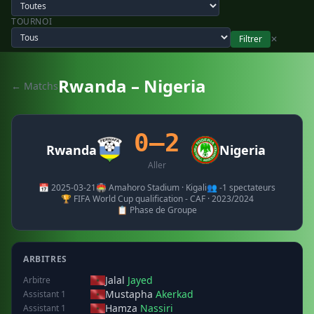
TOURNOI
Filtrer
✕
Rwanda – Nigeria
← Matchs
0–2
Rwanda
Nigeria
Aller
📅 2025-03-21
🏟️ Amahoro Stadium · Kigali
👥 -1 spectateurs
🏆 FIFA World Cup qualification - CAF · 2023/2024
📋 Phase de Groupe
ARBITRES
Jalal
Jayed
Arbitre
Mustapha
Akerkad
Assistant 1
Hamza
Nassiri
Assistant 1