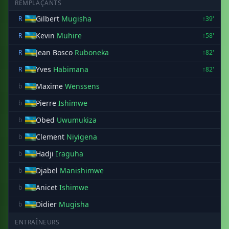
REMPLAÇANTS
Gilbert
Mugisha
R
↑39'
Kevin
Muhire
R
↑58'
Jean Bosco
Ruboneka
R
↑82'
Yves
Habimana
R
↑82'
Maxime
Wenssens
b
Pierre
Ishimwe
b
Obed
Uwumukiza
b
Clement
Niyigena
b
Hadji
Iraguha
b
Djabel
Manishimwe
b
Anicet
Ishimwe
b
Didier
Mugisha
b
ENTRAÎNEURS