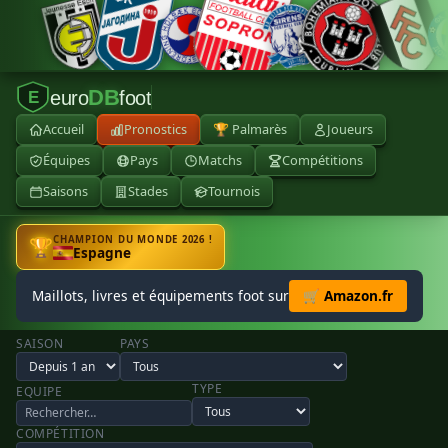
DB
euro
foot
E
Accueil
Pronostics
🏆 Palmarès
Joueurs
Équipes
Pays
Matchs
Compétitions
Saisons
Stades
Tournois
CHAMPION DU MONDE 2026 !
🏆
Espagne
Maillots, livres et équipements foot sur
🛒 Amazon.fr
SAISON
PAYS
TYPE
EQUIPE
COMPÉTITION