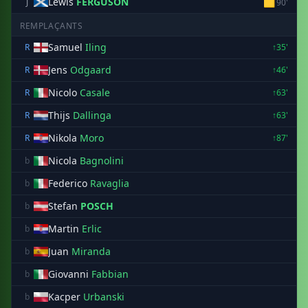
Lewis
FERGUSON
🟨
J
90'
REMPLAÇANTS
Samuel
Iling
R
↑35'
Jens
Odgaard
R
↑46'
Nicolo
Casale
R
↑63'
Thijs
Dallinga
R
↑63'
Nikola
Moro
R
↑87'
Nicola
Bagnolini
b
Federico
Ravaglia
b
Stefan
POSCH
b
Martin
Erlic
b
Juan
Miranda
b
Giovanni
Fabbian
b
Kacper
Urbanski
b