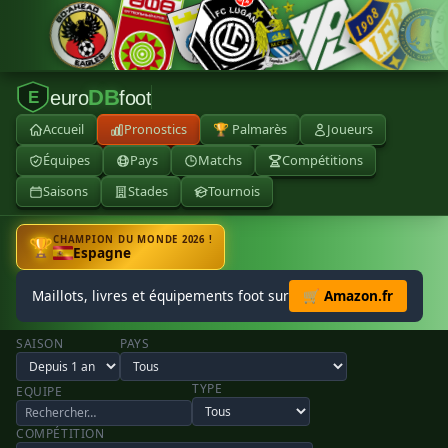
DB
euro
foot
E
Accueil
Pronostics
🏆 Palmarès
Joueurs
Équipes
Pays
Matchs
Compétitions
Saisons
Stades
Tournois
CHAMPION DU MONDE 2026 !
🏆
Espagne
Maillots, livres et équipements foot sur
🛒 Amazon.fr
SAISON
PAYS
TYPE
EQUIPE
COMPÉTITION