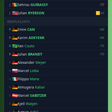
Sehrou
GUIRASSY
J
↓75'
Julian
RYERSON
🟨
J
89'
REMPLAÇANTS
Emre
CAN
R
↑64'
Karim
ADEYEMI
R
↑64'
Yan
Couto
R
↑75'
Julian
BRANDT
R
↑75'
Alexander
Meyer
b
Marcel
Lotka
b
Filippo
Mane
b
Almugera
Kabar
b
Marcel
SABITZER
b
Kjell
Watjen
b
Ayman
Azhil
b