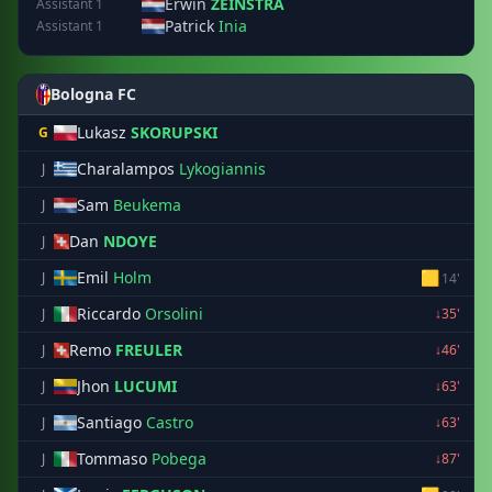
Erwin
ZEINSTRA
Assistant 1
Patrick
Inia
Assistant 1
Bologna FC
Lukasz
SKORUPSKI
G
Charalampos
Lykogiannis
J
Sam
Beukema
J
Dan
NDOYE
J
Emil
Holm
🟨
J
14'
Riccardo
Orsolini
J
↓35'
Remo
FREULER
J
↓46'
Jhon
LUCUMI
J
↓63'
Santiago
Castro
J
↓63'
Tommaso
Pobega
J
↓87'