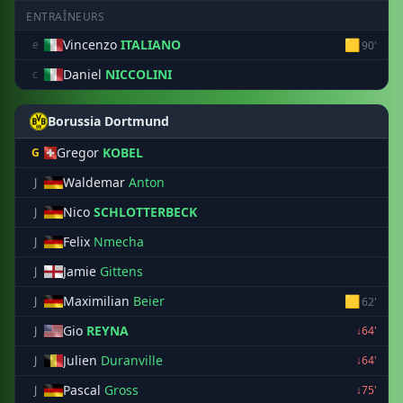
ENTRAÎNEURS
Vincenzo
ITALIANO
🟨
e
90'
Daniel
NICCOLINI
c
Borussia Dortmund
Gregor
KOBEL
G
Waldemar
Anton
J
Nico
SCHLOTTERBECK
J
Felix
Nmecha
J
Jamie
Gittens
J
Maximilian
Beier
🟨
J
62'
Gio
REYNA
J
↓64'
Julien
Duranville
J
↓64'
Pascal
Gross
J
↓75'