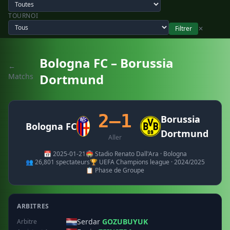
TOURNOI
Filtrer
✕
Bologna FC – Borussia
←
Dortmund
Matchs
2–1
Borussia
Bologna FC
Dortmund
Aller
📅 2025-01-21
🏟️ Stadio Renato Dall'Ara · Bologna
👥 26,801 spectateurs
🏆 UEFA Champions league · 2024/2025
📋 Phase de Groupe
ARBITRES
Serdar
GOZUBUYUK
Arbitre