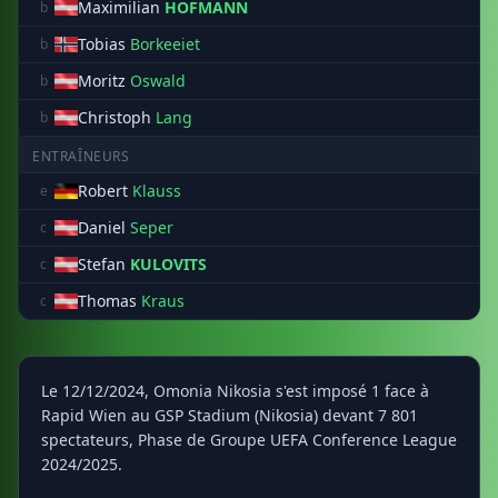
Maximilian
HOFMANN
b
Tobias
Borkeeiet
b
Moritz
Oswald
b
Christoph
Lang
b
ENTRAÎNEURS
Robert
Klauss
e
Daniel
Seper
c
Stefan
KULOVITS
c
Thomas
Kraus
c
Le 12/12/2024, Omonia Nikosia s'est imposé 1 face à
Rapid Wien au GSP Stadium (Nikosia) devant 7 801
spectateurs, Phase de Groupe UEFA Conference League
2024/2025.