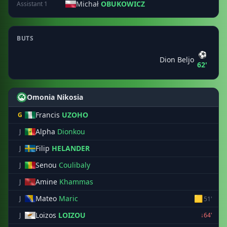
Michał
OBUKOWICZ
Assistant 1
BUTS
⚽
Dion Beljo
62'
Omonia Nikosia
Francis
UZOHO
G
Alpha
Dionkou
J
Filip
HELANDER
J
Senou
Coulibaly
J
Amine
Khammas
J
Mateo
Maric
🟨
J
51'
Loizos
LOIZOU
J
↓64'