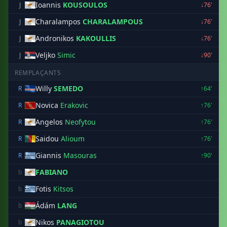
Ioannis
KOUSOULOS
J
↓76'
Charalampos
CHARALAMPOUS
J
↓76'
Andronikos
KAKOULLIS
J
↓76'
Veljko
Simic
J
↓90'
REMPLAÇANTS
Willy
SEMEDO
R
↑64'
Novica
Erakovic
R
↑76'
Angelos
Neofytou
R
↑76'
Saidou
Alioum
R
↑76'
Giannis
Masouras
R
↑90'
FABIANO
b
Fotis
Kitsos
b
Ádám
LANG
b
Nikos
PANAGIOTOU
b