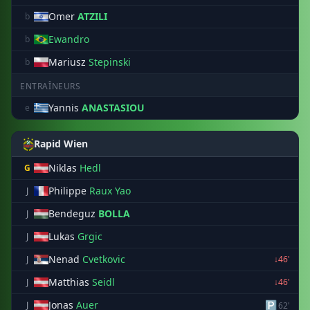
Omer
ATZILI
b
Ewandro
b
Mariusz
Stepinski
b
ENTRAÎNEURS
Yannis
ANASTASIOU
e
Rapid Wien
Niklas
Hedl
G
Philippe
Raux Yao
J
Bendeguz
BOLLA
J
Lukas
Grgic
J
Nenad
Cvetkovic
J
↓46'
Matthias
Seidl
J
↓46'
Jonas
Auer
🅿
J
62'