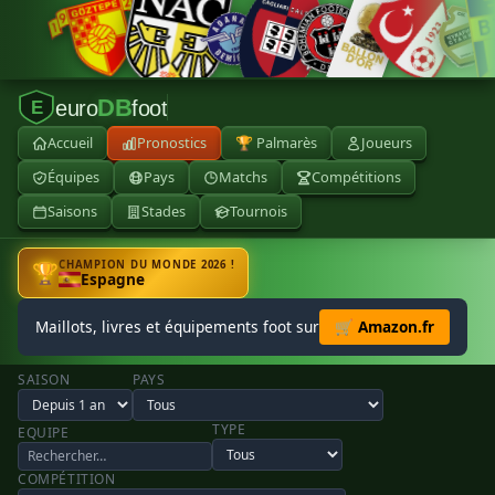
DB
euro
foot
E
Accueil
Pronostics
🏆 Palmarès
Joueurs
Équipes
Pays
Matchs
Compétitions
Saisons
Stades
Tournois
CHAMPION DU MONDE 2026 !
🏆
Espagne
Maillots, livres et équipements foot sur
🛒 Amazon.fr
SAISON
PAYS
TYPE
EQUIPE
COMPÉTITION