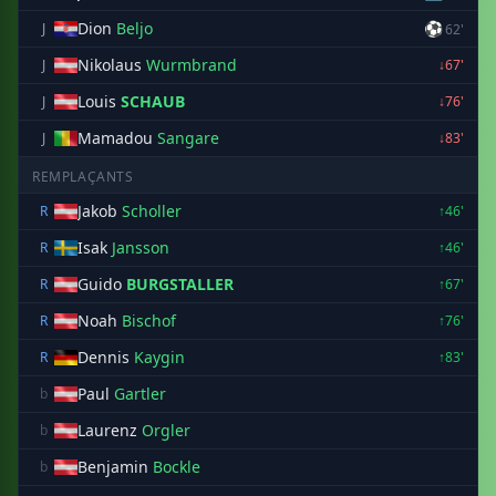
Dion
Beljo
⚽
J
62'
Nikolaus
Wurmbrand
J
↓67'
Louis
SCHAUB
J
↓76'
Mamadou
Sangare
J
↓83'
REMPLAÇANTS
Jakob
Scholler
R
↑46'
Isak
Jansson
R
↑46'
Guido
BURGSTALLER
R
↑67'
Noah
Bischof
R
↑76'
Dennis
Kaygin
R
↑83'
Paul
Gartler
b
Laurenz
Orgler
b
Benjamin
Bockle
b