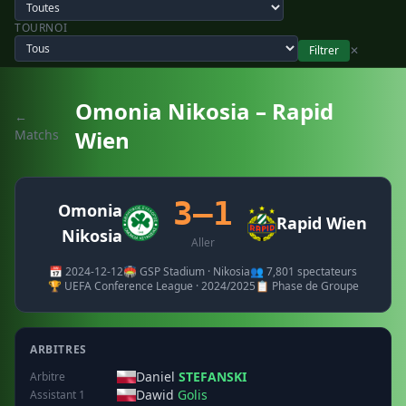
TOURNOI
Filtrer
✕
Omonia Nikosia – Rapid
←
Wien
Matchs
3–1
Omonia
Rapid Wien
Nikosia
Aller
📅 2024-12-12
🏟️ GSP Stadium · Nikosia
👥 7,801 spectateurs
🏆 UEFA Conference League · 2024/2025
📋 Phase de Groupe
ARBITRES
Daniel
STEFANSKI
Arbitre
Dawid
Golis
Assistant 1