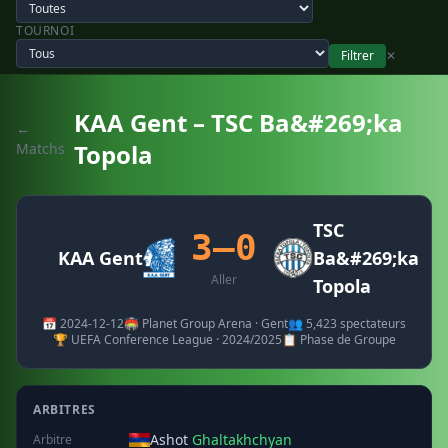
TOURNOI
Filtrer
✕
KAA Gent – TSC Ba&#269;ka
←
Topola
Matchs
TSC
3–0
KAA Gent
Ba&#269;ka
Aller
Topola
📅 2024-12-12
🏟️ Planet Group Arena · Gent
👥 5,423 spectateurs
🏆 UEFA Conference League · 2024/2025
📋 Phase de Groupe
ARBITRES
Ashot
Ghaltakhchyan
Arbitre