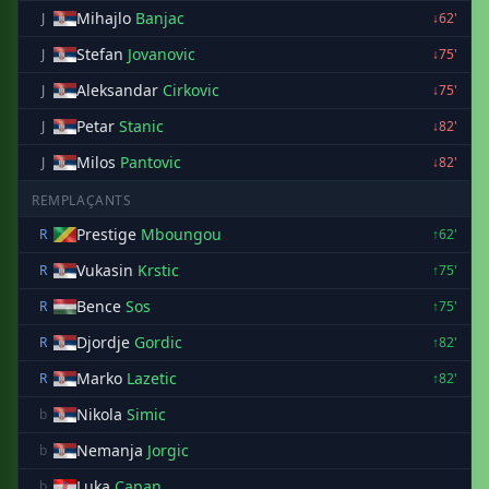
Mihajlo
Banjac
J
↓62'
Stefan
Jovanovic
J
↓75'
Aleksandar
Cirkovic
J
↓75'
Petar
Stanic
J
↓82'
Milos
Pantovic
J
↓82'
REMPLAÇANTS
Prestige
Mboungou
R
↑62'
Vukasin
Krstic
R
↑75'
Bence
Sos
R
↑75'
Djordje
Gordic
R
↑82'
Marko
Lazetic
R
↑82'
Nikola
Simic
b
Nemanja
Jorgic
b
Luka
Capan
b