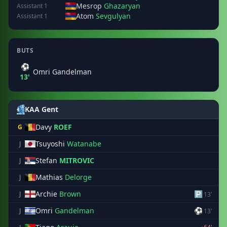
Mesrop
Ghazaryan
Assistant 1
Atom
Sevgulyan
Assistant 1
BUTS
⚽
Omri Gandelman
13'
KAA Gent
Davy
ROEF
G
Tsuyoshi
Watanabe
J
Stefan
MITROVIC
J
Mathias
Delorge
J
Archie
Brown
🅿
J
13'
Omri
Gandelman
⚽
J
13'