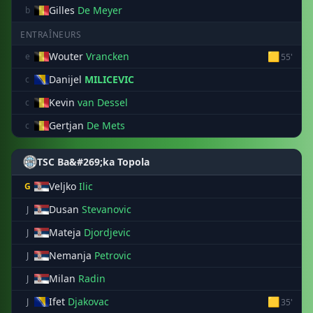
Gilles
De Meyer
b
ENTRAÎNEURS
Wouter
Vrancken
🟨
e
55'
Danijel
MILICEVIC
c
Kevin
van Dessel
c
Gertjan
De Mets
c
TSC Ba&#269;ka Topola
Veljko
Ilic
G
Dusan
Stevanovic
J
Mateja
Djordjevic
J
Nemanja
Petrovic
J
Milan
Radin
J
Ifet
Djakovac
🟨
J
35'