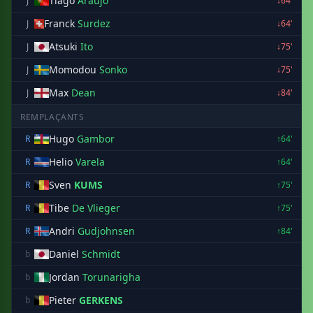
Tiago
Araujo
J
↓64'
Franck
Surdez
J
↓64'
Atsuki
Ito
J
↓75'
Momodou
Sonko
J
↓75'
Max
Dean
J
↓84'
REMPLAÇANTS
Hugo
Gambor
R
↑64'
Helio
Varela
R
↑64'
Sven
KUMS
R
↑75'
Tibe
De Vlieger
R
↑75'
Andri
Gudjohnsen
R
↑84'
Daniel
Schmidt
b
Jordan
Torunarigha
b
Pieter
GERKENS
b