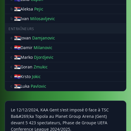
Aleksa
Pejic
b
Ivan
Milosavljevic
b
ENTRAÎNEURS
Jovan
Damjanovic
e
Damir
Milanovic
c
Marko
Djordjevic
c
Goran
Zmukic
c
Krsto
Jokic
c
Luka
Pavlovic
c
Le 12/12/2024, KAA Gent s'est imposé 0 face à TSC
Ba&#269;ka Topola au Planet Group Arena (Gent)
devant 5 423 spectateurs, Phase de Groupe UEFA
Conference League 2024/2025.