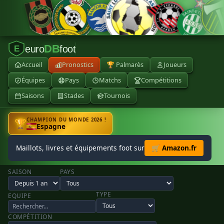
DB
euro
foot
E
Accueil
Pronostics
🏆 Palmarès
Joueurs
Équipes
Pays
Matchs
Compétitions
Saisons
Stades
Tournois
CHAMPION DU MONDE 2026 !
🏆
Espagne
Maillots, livres et équipements foot sur
🛒 Amazon.fr
SAISON
PAYS
TYPE
EQUIPE
COMPÉTITION