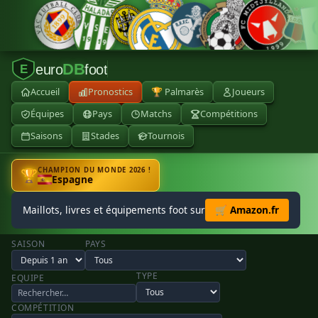
DB
euro
foot
E
Accueil
Pronostics
🏆 Palmarès
Joueurs
Équipes
Pays
Matchs
Compétitions
Saisons
Stades
Tournois
CHAMPION DU MONDE 2026 !
🏆
Espagne
Maillots, livres et équipements foot sur
🛒 Amazon.fr
SAISON
PAYS
TYPE
EQUIPE
COMPÉTITION