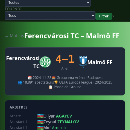
TOURNOI
Filtrer
✕
Ferencvárosi TC – Malmö FF
← Matchs
4–1
Ferencvárosi
Malmö FF
TC
Aller
📅 2024-11-28
🏟️ Groupama Aréna · Budapest
👥 18,891 spectateurs
🏆 UEFA Europa league · 2024/2025
📋 Phase de Groupe
ARBITRES
Əliyar
AGAYEV
Arbitre
Zeynal
ZEYNALOV
Assistant 1
Akif
Amireli
Assistant 1