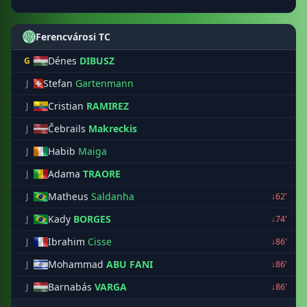
Ferencvárosi TC
Dénes
DIBUSZ
G
Stefan
Gartenmann
J
Cristian
RAMIREZ
J
Čebrails
Makreckis
J
Habib
Maiga
J
Adama
TRAORE
J
Matheus
Saldanha
J
↓62'
Kady
BORGES
J
↓74'
Ibrahim
Cisse
J
↓86'
Mohammad
ABU FANI
J
↓86'
Barnabás
VARGA
J
↓86'