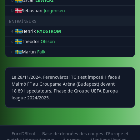
Oscar
LEWICKI
b
Sebastian
Jorgensen
b
ENTRAÎNEURS
Henrik
RYDSTROM
e
Theodor
Olsson
c
Martin
Falk
c
Le 28/11/2024, Ferencvárosi TC s'est imposé 1 face à
Malmö FF au Groupama Aréna (Budapest) devant
18 891 spectateurs, Phase de Groupe UEFA Europa
league 2024/2025.
EuroDBfoot — Base de données des coupes d'Europe et
matchs internationaux
·
À propos
·
Mentions légales
·