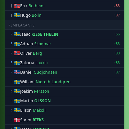
Erik
Botheim
J
↓83'
Hugo
Bolin
J
↓87'
REMPLAÇANTS
Isaac
KIESE THELIN
R
↑66'
Adrian
Skogmar
R
↑83'
Oliver
Berg
R
↑83'
Zakaria
Loukili
R
↑83'
Daniel
Gudjohnsen
R
↑87'
William
Nieroth Lundgren
b
Joakim
Persson
b
Martin
OLSSON
b
Elison
Makolli
b
Soren
RIEKS
b