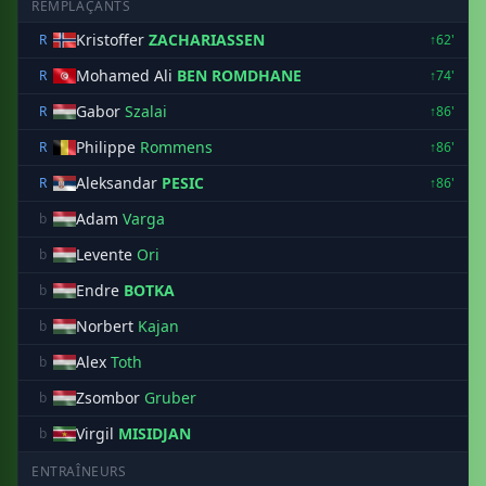
REMPLAÇANTS
Kristoffer
ZACHARIASSEN
R
↑62'
Mohamed Ali
BEN ROMDHANE
R
↑74'
Gabor
Szalai
R
↑86'
Philippe
Rommens
R
↑86'
Aleksandar
PESIC
R
↑86'
Adam
Varga
b
Levente
Ori
b
Endre
BOTKA
b
Norbert
Kajan
b
Alex
Toth
b
Zsombor
Gruber
b
Virgil
MISIDJAN
b
ENTRAÎNEURS