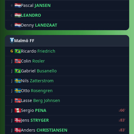
Pascal
JANSEN
e
LEANDRO
c
Denny
LANDZAAT
c
Malmö FF
Ricardo
Friedrich
G
Colin
Rosler
J
Gabriel
Busanello
J
Nils
Zatterstrom
J
Otto
Rosengren
J
Lasse
Berg Johnsen
J
Sergio
PENA
J
↓66'
Jens
STRYGER
J
↓83'
Anders
CHRISTIANSEN
J
↓83'