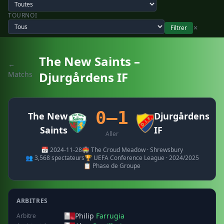
TOURNOI
Filtrer
✕
The New Saints –
←
Djurgårdens IF
Matchs
0–1
The New
Djurgårdens
Saints
IF
Aller
📅 2024-11-28
🏟️ The Croud Meadow · Shrewsbury
👥 3,568 spectateurs
🏆 UEFA Conference League · 2024/2025
📋 Phase de Groupe
ARBITRES
Philip
Farrugia
Arbitre