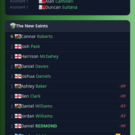
Alan
Camilleri
Assistant 1
Duncan
Sultana
Assistant 1
The New Saints
Connor
Roberts
G
Josh
Pask
J
Harrison
McGahey
J
Daniel
Davies
J
Joshua
Daniels
J
Ashley
Baker
J
↓69'
Ben
Clark
J
↓69'
Daniel
Williams
J
↓83'
Jordan
Williams
J
↓83'
Daniel
REDMOND
J
↓90'