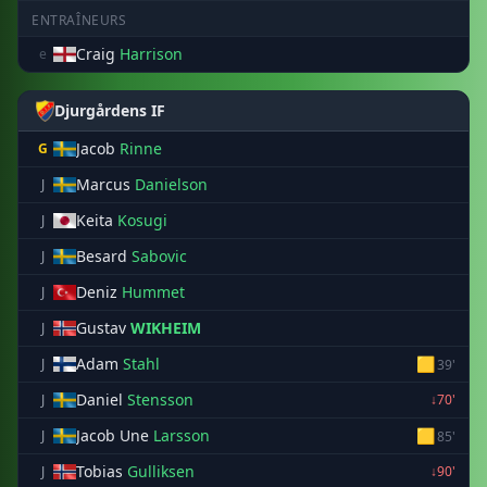
ENTRAÎNEURS
Craig
Harrison
e
Djurgårdens IF
Jacob
Rinne
G
Marcus
Danielson
J
Keita
Kosugi
J
Besard
Sabovic
J
Deniz
Hummet
J
Gustav
WIKHEIM
J
Adam
Stahl
🟨
J
39'
Daniel
Stensson
J
↓70'
Jacob Une
Larsson
🟨
J
85'
Tobias
Gulliksen
J
↓90'