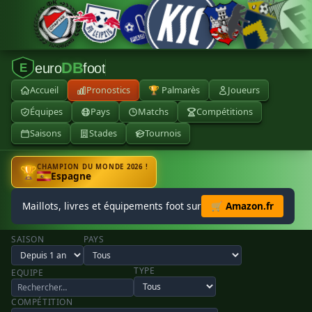
DB
euro
foot
E
Accueil
Pronostics
🏆 Palmarès
Joueurs
Équipes
Pays
Matchs
Compétitions
Saisons
Stades
Tournois
CHAMPION DU MONDE 2026 !
🏆
Espagne
Maillots, livres et équipements foot sur
🛒 Amazon.fr
SAISON
PAYS
TYPE
EQUIPE
COMPÉTITION