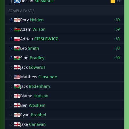
Declan
McManus
🟨
J
90'
REMPLAÇANTS
Rory
Holden
R
↑69'
Adam
Wilson
R
↑69'
Adrian
CIESLEWICZ
R
↑83'
Leo
Smith
R
↑83'
Sion
Bradley
R
↑90'
Jack
Edwards
b
Matthew
Olosunde
b
Jack
Bodenham
b
Blaine
Hudson
b
Ben
Woollam
b
Ryan
Brobbel
b
Jake
Canavan
b