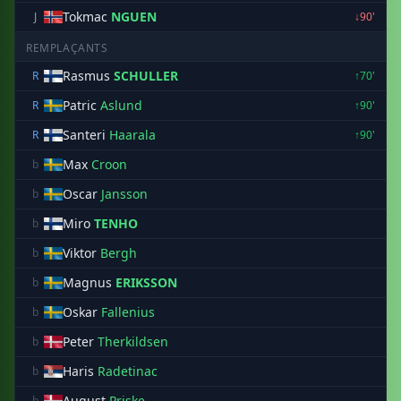
Tokmac
NGUEN
J
↓90'
REMPLAÇANTS
Rasmus
SCHULLER
R
↑70'
Patric
Aslund
R
↑90'
Santeri
Haarala
R
↑90'
Max
Croon
b
Oscar
Jansson
b
Miro
TENHO
b
Viktor
Bergh
b
Magnus
ERIKSSON
b
Oskar
Fallenius
b
Peter
Therkildsen
b
Haris
Radetinac
b
August
Priske
b