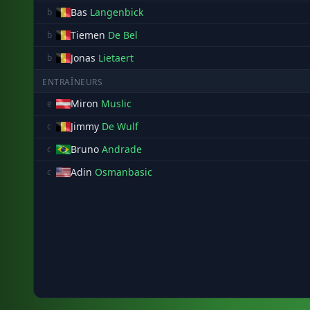
Bas
Langenbick
b
Tiemen
De Bel
b
Jonas
Lietaert
b
ENTRAÎNEURS
Miron
Muslic
e
Jimmy
De Wulf
c
Bruno
Andrade
c
Adin
Osmanbasic
c