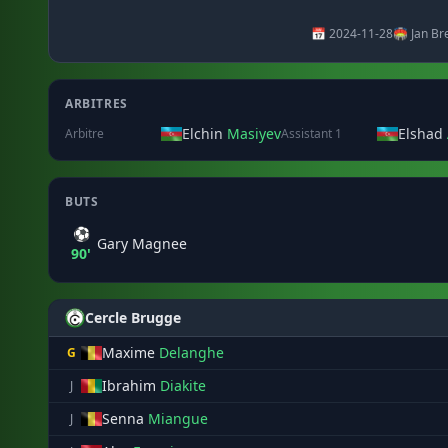
📅 2024-11-28
🏟️ Jan B
ARBITRES
Elchin
Masiyev
Elshad
Arbitre
Assistant 1
BUTS
⚽
Gary Magnee
90'
Cercle Brugge
Maxime
Delanghe
G
Ibrahim
Diakite
J
Senna
Miangue
J