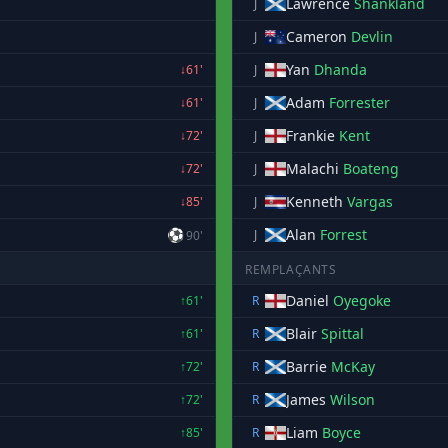
Lawrence
Shankland
J
Cameron
Devlin
J
Yan
Dhanda
↓61'
J
Adam
Forrester
↓61'
J
Frankie
Kent
↓72'
J
Malachi
Boateng
↓72'
J
Kenneth
Vargas
↓85'
J
⚽
Alan
Forrest
J
90'
REMPLAÇANTS
Daniel
Oyegoke
↑61'
R
Blair
Spittal
↑61'
R
Barrie
McKay
↑72'
R
James
Wilson
↑72'
R
Liam
Boyce
↑85'
R