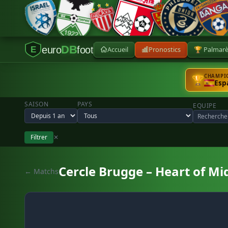
DB
euro
foot
Accueil
Pronostics
🏆 Palmar
E
CHAMPIO
🏆
Esp
SAISON
PAYS
EQUIPE
Filtrer
✕
Cercle Brugge – Heart of Mi
← Matchs