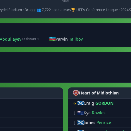
Aller
reydel Stadium · Brugge
👥 7,722 spectateurs
🏆 UEFA Conference League · 2024/
Abdullayev
Parvin
Talibov
Assistant 1
Heart of Midlothian
Craig
GORDON
G
Kye
Rowles
J
James
Penrice
J