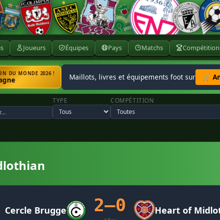
ès
Joueurs
Équipes
Pays
Matchs
Compétition
N DU MONDE 2026 !
Maillots, livres et équipements foot sur
🛒 A
agne
TYPE
COMPÉTITION
dlothian
2–0
Cercle Brugge
Heart of Midlo