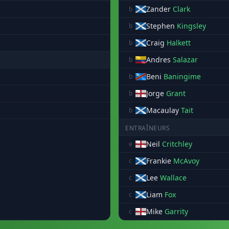
Zander
Clark
b
Stephen
Kingsley
b
Craig
Halkett
b
Andres
Salazar
b
Beni
Baningime
b
Jorge
Grant
b
Macaulay
Tait
b
ENTRAÎNEURS
Neil
Critchley
e
Frankie
McAvoy
c
Lee
Wallace
c
Liam
Fox
c
Mike
Garrity
c