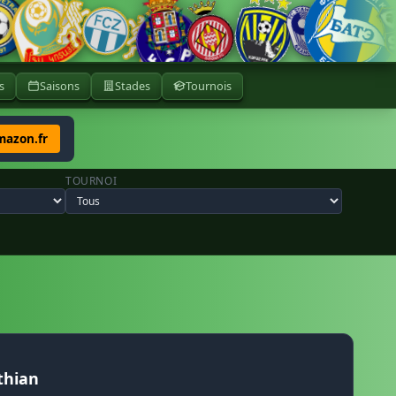
s
Saisons
Stades
Tournois
mazon.fr
TOURNOI
thian