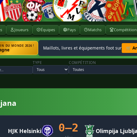
ès
Joueurs
Équipes
Pays
Matchs
Compétition
N DU MONDE 2026 !
Maillots, livres et équipements foot sur
🛒 A
agne
TYPE
COMPÉTITION
ljana
0–2
HJK Helsinki
Olimpija Ljublj