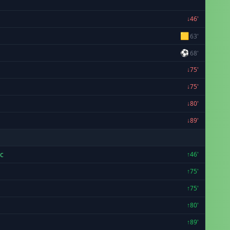
↓46'
🟨
63'
⚽
68'
↓75'
↓75'
↓80'
↓89'
c
↑46'
↑75'
↑75'
↑80'
↑89'