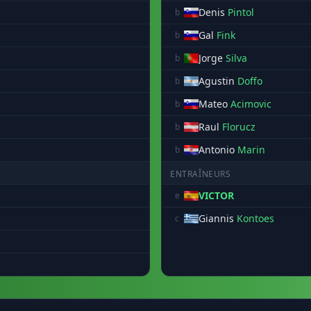
Denis
Pintol
b
Gal
Fink
b
Jorge
Silva
b
Agustin
Doffo
b
Mateo
Acimovic
b
Raul
Florucz
b
Antonio
Marin
b
ENTRAÎNEURS
VICTOR
e
Giannis
Kontoes
c