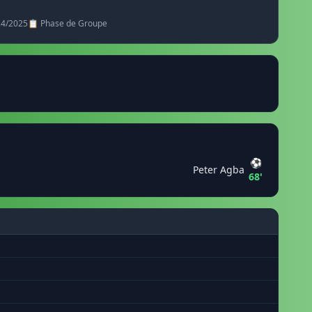
24/2025
📋 Phase de Groupe
⚽
Peter Agba
68'