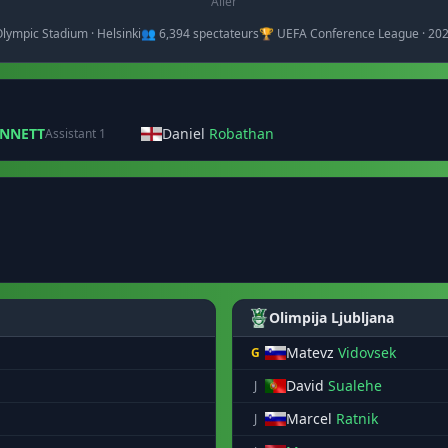
Aller
Olympic Stadium · Helsinki
👥 6,394 spectateurs
🏆 UEFA Conference League · 20
NNETT
Daniel
Robathan
Assistant 1
Olimpija Ljubljana
Matevz
Vidovsek
G
David
Sualehe
J
Marcel
Ratnik
J