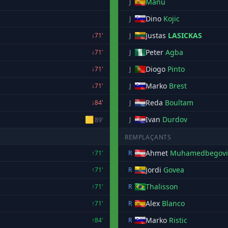
Manu
J
Dino
Kojic
J
Justas
LASICKAS
↓71'
J
Peter
Agba
↓71'
J
Diogo
Pinto
↓71'
J
Marko
Brest
↓71'
J
Reda
Boultam
↓84'
J
🟨
Ivan
Durdov
J
89'
REMPLAÇANTS
Ahmet
Muhamedbegovi
↑71'
R
Jordi
Govea
↑71'
R
Thalisson
↑71'
R
Alex
Blanco
↑71'
R
Marko
Ristic
↑84'
R