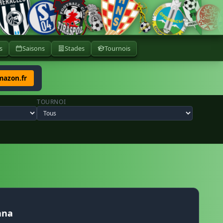
s
Saisons
Stades
Tournois
mazon.fr
TOURNOI
ana