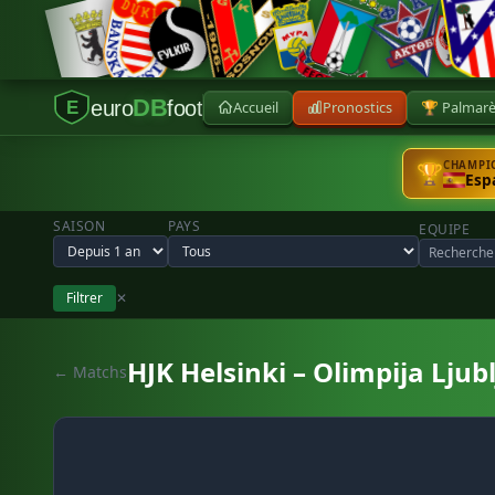
DB
euro
foot
Accueil
Pronostics
🏆 Palmar
E
CHAMPIO
🏆
Esp
SAISON
PAYS
EQUIPE
Filtrer
✕
HJK Helsinki – Olimpija Ljub
← Matchs