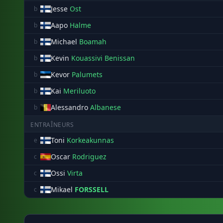
Jesse
Ost
b
Aapo
Halme
b
Michael
Boamah
b
Kevin
Kouassivi Benissan
b
Kevor
Palumets
b
Kai
Meriluoto
b
Alessandro
Albanese
b
ENTRAÎNEURS
Toni
Korkeakunnas
e
Oscar
Rodriguez
c
Ossi
Virta
c
Mikael
FORSSELL
c