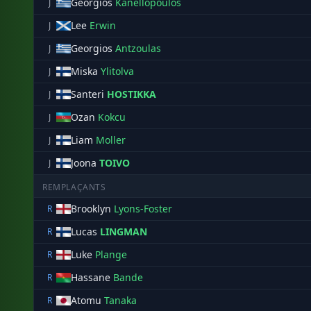
Georgios
Kanellopoulos
J
Lee
Erwin
J
Georgios
Antzoulas
J
Miska
Ylitolva
J
Santeri
HOSTIKKA
J
Ozan
Kokcu
J
Liam
Moller
J
Joona
TOIVO
J
REMPLAÇANTS
Brooklyn
Lyons-Foster
R
Lucas
LINGMAN
R
Luke
Plange
R
Hassane
Bande
R
Atomu
Tanaka
R