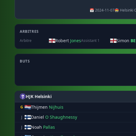
📅 2024-11-07
🏟️ Helsinki 
ARBITRES
Robert
Jones
Simon
BE
Arbitre
Assistant 1
BUTS
HJK Helsinki
Thijmen
Nijhuis
G
Daniel
O Shaughnessy
J
Noah
Pallas
J