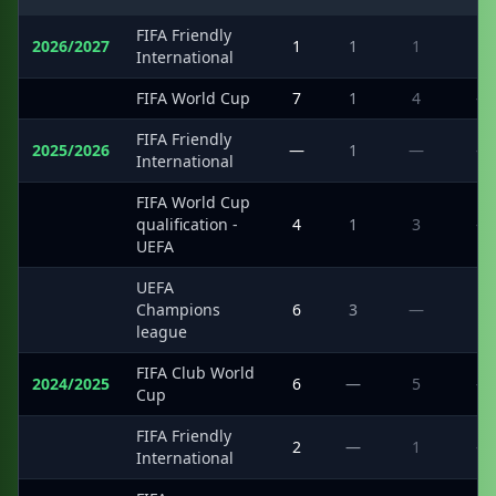
FIFA Friendly
2026/2027
1
1
1
1
International
·
FIFA World Cup
7
1
4
—
FIFA Friendly
2025/2026
—
1
—
—
International
FIFA World Cup
·
qualification -
4
1
3
—
UEFA
UEFA
·
Champions
6
3
—
1
league
FIFA Club World
2024/2025
6
—
5
—
Cup
FIFA Friendly
·
2
—
1
—
International