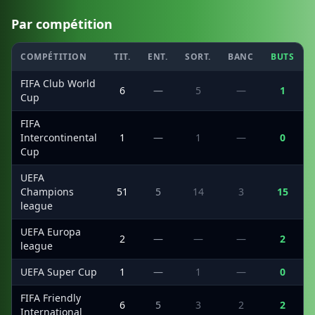
Par compétition
COMPÉTITION
TIT.
ENT.
SORT.
BANC
BUTS
FIFA Club World
6
—
5
—
1
Cup
FIFA
Intercontinental
1
—
1
—
0
Cup
UEFA
Champions
51
5
14
3
15
league
UEFA Europa
2
—
—
—
2
league
UEFA Super Cup
1
—
1
—
0
FIFA Friendly
6
5
3
2
2
International