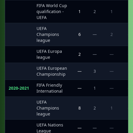
FIFA World Cup
·
qualification -
1
2
1
4
UEFA
UEFA
·
Champions
6
—
2
—
league
UEFA Europa
·
2
—
—
—
league
UEFA European
·
—
3
—
4
Championship
FIFA Friendly
2020-2021
—
1
—
—
International
UEFA
·
Champions
8
2
1
—
league
UEFA Nations
·
—
—
—
2
League