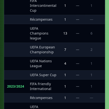
FIFA
·
Intercontinental
1
—
1
—
Cup
·
Récompenses
1
—
—
—
UEFA
·
Champions
13
—
6
—
league
UEFA European
·
7
—
2
—
Championship
UEFA Nations
·
4
—
1
—
League
·
UEFA Super Cup
1
—
1
—
FIFA Friendly
2023/2024
1
—
1
1
International
·
Récompenses
1
—
—
—
UEFA