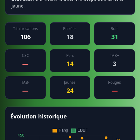
jaune.
Titularisations
Entrées
Buts
106
18
31
CSC
Pen.
TAB+
—
14
3
TAB-
Jaunes
Rouges
—
24
—
Évolution historique