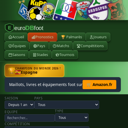
DB
euro
foot
E
Accueil
Pronostics
🏆 Palmarès
Joueurs
Équipes
Pays
Matchs
Compétitions
Saisons
Stades
Tournois
CHAMPION DU MONDE 2026 !
🏆
Espagne
Maillots, livres et équipements foot sur
🛒 Amazon.fr
SAISON
PAYS
TYPE
EQUIPE
COMPÉTITION