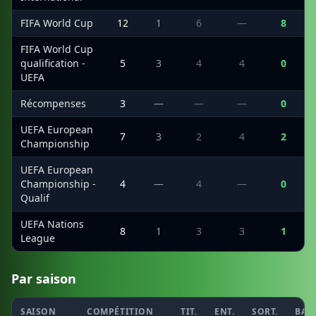
FIFA World Cup
12
1
6
—
8
FIFA World Cup
qualification -
5
3
4
4
0
UEFA
Récompenses
3
—
—
—
0
UEFA European
7
3
2
4
2
Championship
UEFA European
Championship -
4
—
4
—
0
Qualif
UEFA Nations
8
1
3
3
1
League
Par saison
SAISON
COMPÉTITION
TIT.
ENT.
SORT.
BAN