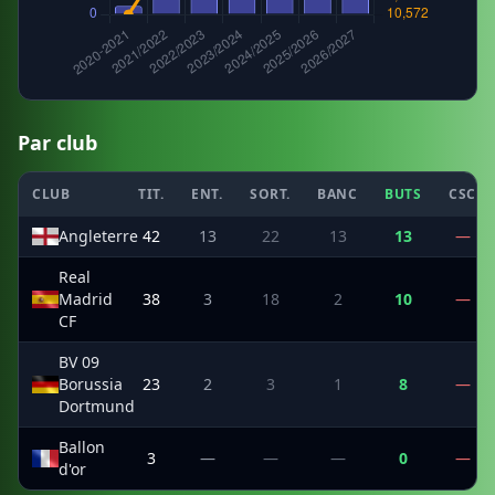
Par club
CLUB
TIT.
ENT.
SORT.
BANC
BUTS
CSC
Angleterre
42
13
22
13
13
—
Real
Madrid
38
3
18
2
10
—
CF
BV 09
Borussia
23
2
3
1
8
—
Dortmund
Ballon
3
—
—
—
0
—
d'or