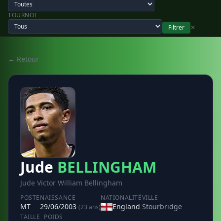
TOURNOI
Filtrer
✕
← Retour
Jude
BELLINGHAM
Jude Victor William Bellingham
POSTE
NAISSANCE
NATIONALITÉ
VILLE
MT
29/06/2003
England
Stourbridge
(23 ans)
TAILLE
POIDS