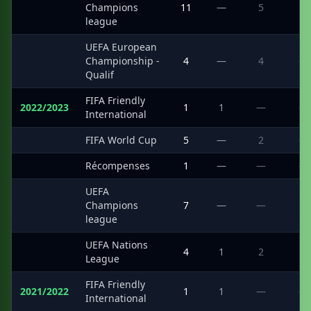
·
Champions
11
—
5
1
league
UEFA European
·
Championship -
4
—
4
—
Qualif
FIFA Friendly
2022/2023
1
1
—
—
International
·
FIFA World Cup
5
—
2
—
·
Récompenses
1
—
—
—
UEFA
·
Champions
7
—
—
1
league
UEFA Nations
·
4
1
2
1
League
FIFA Friendly
2021/2022
1
1
—
—
International