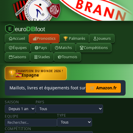
DB
euro
foot
E
Accueil
Pronostics
🏆 Palmarès
Joueurs
Équipes
Pays
Matchs
Compétitions
Saisons
Stades
Tournois
CHAMPION DU MONDE 2026 !
🏆
Espagne
Maillots, livres et équipements foot sur
🛒 Amazon.fr
SAISON
PAYS
TYPE
EQUIPE
COMPÉTITION