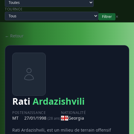
TOURNOI
Filtrer
✕
← Retour
Rati
Ardazishvili
POSTE
NAISSANCE
NATIONALITÉ
MT
27/01/1998
Georgia
(28 ans)
Rati Ardazishvili, est un milieu de terrain offensif