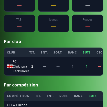
—
—
—
TAB-
Jaunes
Rouges
—
—
—
Par club
CLUB
TIT.
ENT.
SORT.
BANC
BUTS
CSC
FC
Chikhura
2
—
—
1
1
—
Sachkhere
Par compétition
COMPÉTITION
TIT.
ENT.
SORT.
BANC
BUTS
CS
UEFA Europa