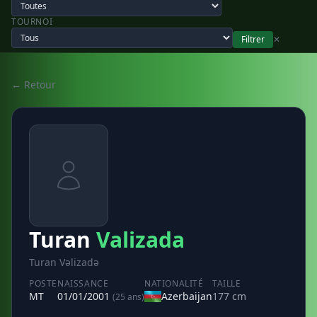
TOURNOI
Filtrer
✕
← Retour
Turan
Valizada
Turan Vəlizadə
POSTE
NAISSANCE
NATIONALITÉ
TAILLE
MT
01/01/2001
Azerbaijan
177 cm
(25 ans)