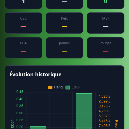
1
—
0
CSC
Pen.
TAB+
—
—
—
TAB-
Jaunes
Rouges
—
—
—
Évolution historique