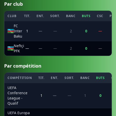
Par club
CLUB
TIT.
ENT.
SORT.
BANC
BUTS
CSC
PEN
FC
Inter
1
—
—
2
0
—
—
Baku
Neftçi
—
—
—
2
0
—
—
PFK
Par compétition
COMPÉTITION
TIT.
ENT.
SORT.
BANC
BUTS
CS
UEFA
Conference
1
—
—
1
0
League -
Qualif
UEFA Europa