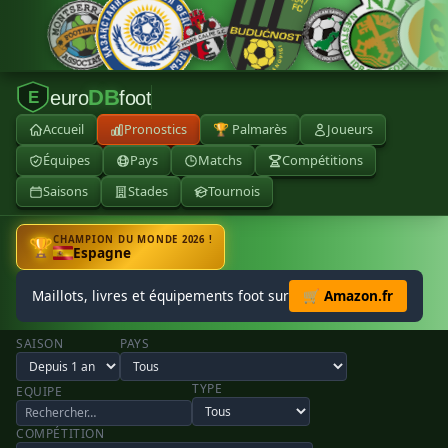
DB
euro
foot
E
Accueil
Pronostics
🏆 Palmarès
Joueurs
Équipes
Pays
Matchs
Compétitions
Saisons
Stades
Tournois
CHAMPION DU MONDE 2026 !
🏆
Espagne
Maillots, livres et équipements foot sur
🛒 Amazon.fr
SAISON
PAYS
TYPE
EQUIPE
COMPÉTITION