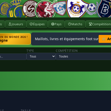
ès
Joueurs
Équipes
Pays
Matchs
Compétition
N DU MONDE 2026 !
Maillots, livres et équipements foot sur
🛒 A
agne
TYPE
COMPÉTITION
LLE
TAILLE