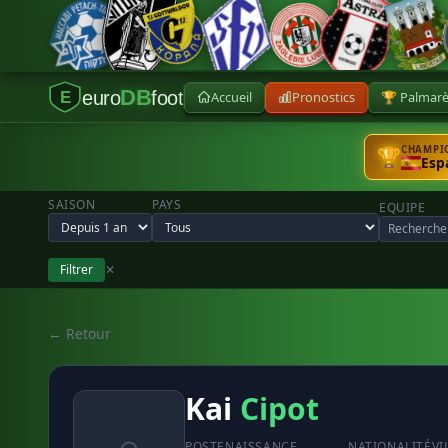
DB
euro
foot
Accueil
Pronostics
🏆 Palmar
E
CHAMPIO
🏆
Esp
SAISON
PAYS
EQUIPE
Filtrer
✕
← Retour
Kai
Cipot
POSTE
NAISSANCE
NATIONALITÉ
VI