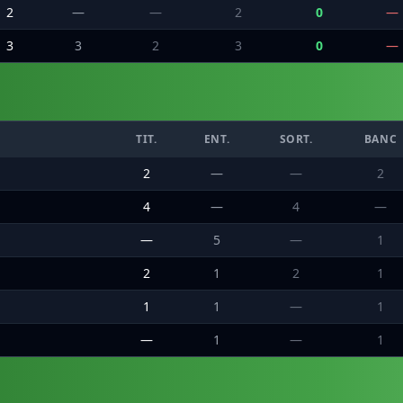
2
—
—
2
0
—
3
3
2
3
0
—
TIT.
ENT.
SORT.
BANC
2
—
—
2
4
—
4
—
—
5
—
1
2
1
2
1
1
1
—
1
—
1
—
1