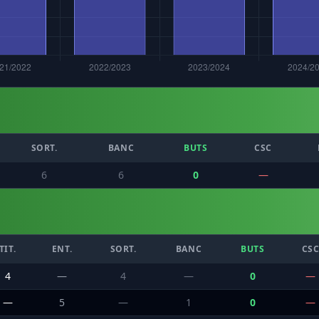
SORT.
BANC
BUTS
CSC
6
6
0
—
TIT.
ENT.
SORT.
BANC
BUTS
CS
4
—
4
—
0
—
—
5
—
1
0
—