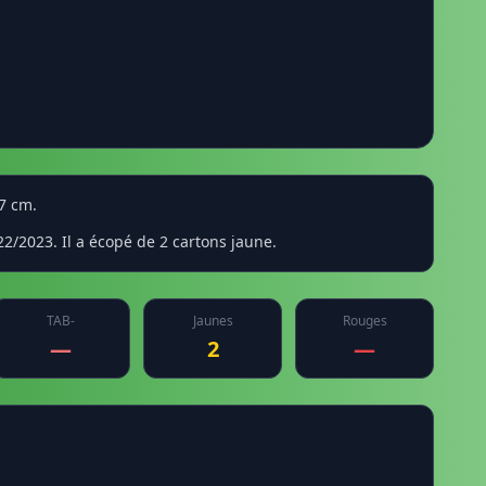
87 cm.
2/2023. Il a écopé de 2 cartons jaune.
TAB-
Jaunes
Rouges
—
2
—