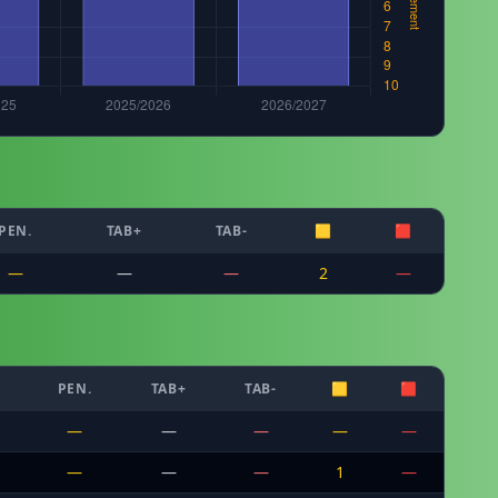
PEN.
TAB+
TAB-
🟨
🟥
—
—
—
2
—
C
PEN.
TAB+
TAB-
🟨
🟥
—
—
—
—
—
—
—
—
1
—