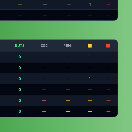
—
—
—
1
—
—
—
—
—
—
BUTS
CSC
PEN.
🟨
🟥
0
—
—
1
—
0
—
—
—
—
0
—
—
1
—
0
—
—
—
—
0
—
—
—
—
0
—
—
—
—