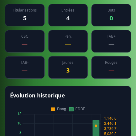
Titularisations
Entrées
Buts
5
4
0
CSC
Pen.
TAB+
—
—
—
TAB-
Jaunes
Rouges
—
3
—
Évolution historique