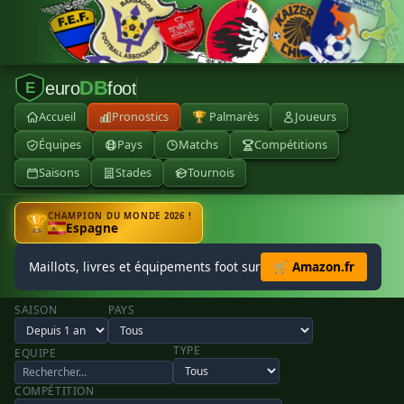
DB
euro
foot
E
Accueil
Pronostics
🏆 Palmarès
Joueurs
Équipes
Pays
Matchs
Compétitions
Saisons
Stades
Tournois
CHAMPION DU MONDE 2026 !
🏆
Espagne
Maillots, livres et équipements foot sur
🛒 Amazon.fr
SAISON
PAYS
TYPE
EQUIPE
COMPÉTITION