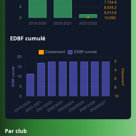
EDBF cumulé
Par club