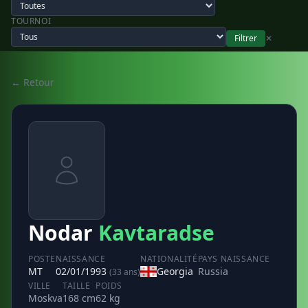
TOURNOI
Filtrer
✕
← Retour
Nodar
Kavtaradse
POSTE
NAISSANCE
NATIONALITÉ
PAYS NAISSANCE
MT
02/01/1993
Georgia
Russia
(33 ans)
VILLE
TAILLE
POIDS
Moskva
168 cm
62 kg