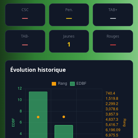
CSC
Pen.
TAB+
—
—
—
TAB-
Jaunes
Rouges
—
1
—
Évolution historique