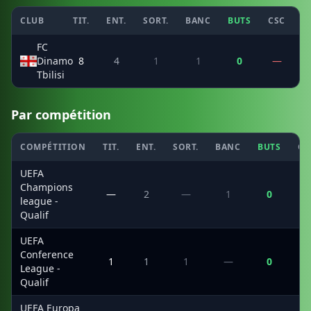
CLUB
TIT.
ENT.
SORT.
BANC
BUTS
CSC
P
FC
Dinamo
8
4
1
1
0
—
Tbilisi
Par compétition
COMPÉTITION
TIT.
ENT.
SORT.
BANC
BUTS
CS
UEFA
Champions
—
2
—
1
0
league -
Qualif
UEFA
Conference
1
1
1
—
0
League -
Qualif
UEFA Europa