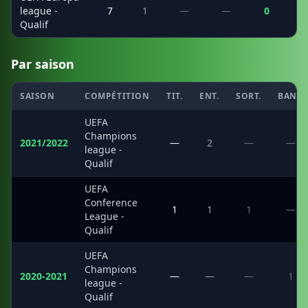
league -
7
1
—
—
0
Qualif
Par saison
SAISON
COMPÉTITION
TIT.
ENT.
SORT.
BANC
UEFA
Champions
2021/2022
—
2
—
—
league -
Qualif
UEFA
Conference
·
1
1
1
—
League -
Qualif
UEFA
Champions
2020-2021
—
—
—
1
league -
Qualif