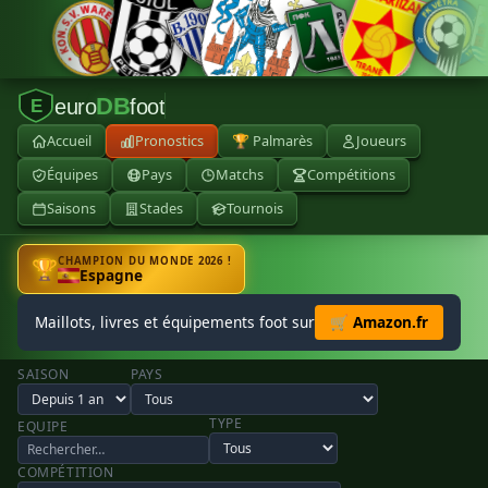
DB
euro
foot
E
Accueil
Pronostics
🏆 Palmarès
Joueurs
Équipes
Pays
Matchs
Compétitions
Saisons
Stades
Tournois
CHAMPION DU MONDE 2026 !
🏆
Espagne
Maillots, livres et équipements foot sur
🛒 Amazon.fr
SAISON
PAYS
TYPE
EQUIPE
COMPÉTITION