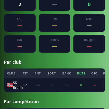
2
—
0
CSC
Pen.
TAB+
—
—
—
TAB-
Jaunes
Rouges
—
—
—
Par club
CLUB
TIT.
ENT.
SORT.
BANC
BUTS
CSC
PEN
SK
2
—
—
—
0
—
—
Brann
Par compétition