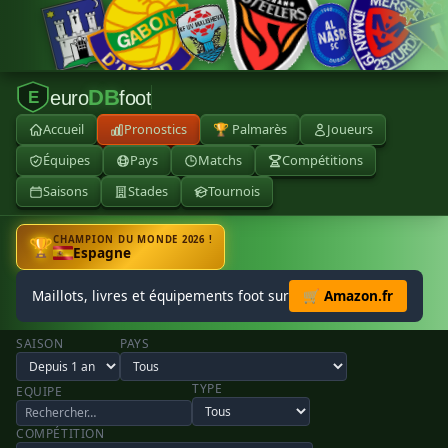
DB
euro
foot
E
Accueil
Pronostics
🏆 Palmarès
Joueurs
Équipes
Pays
Matchs
Compétitions
Saisons
Stades
Tournois
CHAMPION DU MONDE 2026 !
🏆
Espagne
Maillots, livres et équipements foot sur
🛒 Amazon.fr
SAISON
PAYS
TYPE
EQUIPE
COMPÉTITION