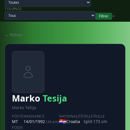
TOURNOI
Filtrer
✕
← Retour
Marko
Tesija
Marko Tešija
POSTE
NAISSANCE
NATIONALITÉ
VILLE
TAILLE
MT
14/01/1992
Croatia
Split
173 cm
(34 ans)
POIDS