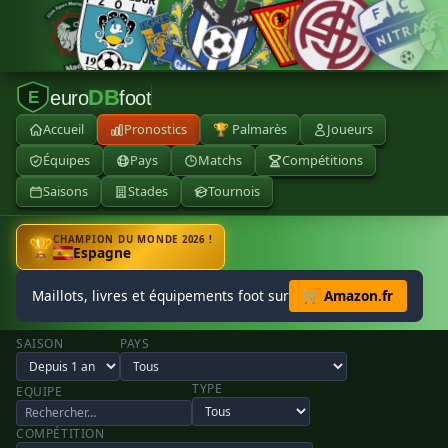
DB
euro
foot
E
Accueil
Pronostics
🏆 Palmarès
Joueurs
Équipes
Pays
Matchs
Compétitions
Saisons
Stades
Tournois
CHAMPION DU MONDE 2026 !
🏆
Espagne
Maillots, livres et équipements foot sur
🛒 Amazon.fr
SAISON
PAYS
TYPE
EQUIPE
COMPÉTITION