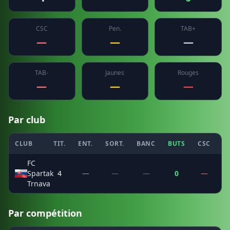
CSC
Pen.
TAB+
—
—
—
TAB-
Jaunes
Rouges
—
—
—
Par club
CLUB
TIT.
ENT.
SORT.
BANC
BUTS
CSC
P
FC
Spartak
4
—
—
—
0
—
Trnava
Par compétition