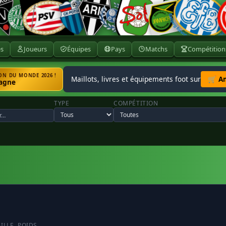
ès
Joueurs
Équipes
Pays
Matchs
Compétition
N DU MONDE 2026 !
Maillots, livres et équipements foot sur
🛒 A
agne
TYPE
COMPÉTITION
AILLE
POIDS