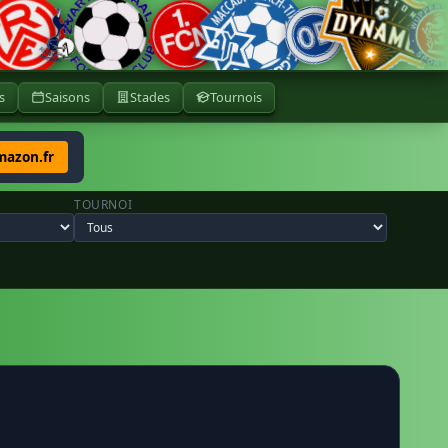
s
Saisons
Stades
Tournois
mazon.fr
TOURNOI