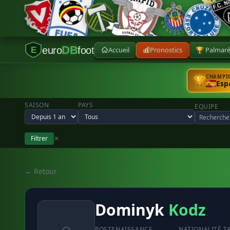
DB
euro
foot
Accueil
Pronostics
🏆 Palmar
E
CHAMPIO
🏆
Esp
SAISON
PAYS
EQUIPE
Filtrer
✕
← Retour
Dominyk
Kodz
POSTE
NAISSANCE
NATIONALITÉ
T