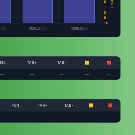
EN.
TAB+
TAB-
🟨
🟥
—
—
—
—
—
PEN.
TAB+
TAB-
🟨
🟥
—
—
—
—
—