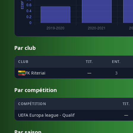
Par club
CLUB
TIT.
ENT.
FK Riteriai
—
3
Par compétition
COMPÉTITION
TIT.
UEFA Europa league - Qualif
—
Par saison