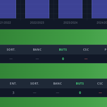
SORT.
BANC
BUTS
CSC
P
—
—
0
—
ENT.
SORT.
BANC
BUTS
CSC
3
—
—
0
—