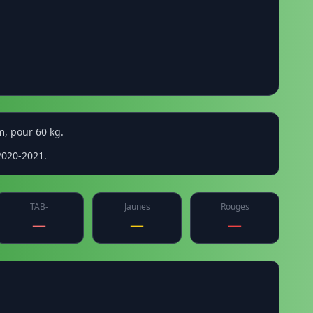
m, pour 60 kg.
2020-2021.
TAB-
Jaunes
Rouges
—
—
—