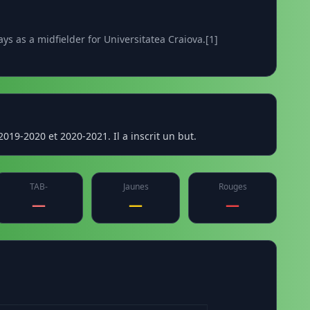
ys as a midfielder for Universitatea Craiova.[1]
019-2020 et 2020-2021. Il a inscrit un but.
TAB-
Jaunes
Rouges
—
—
—