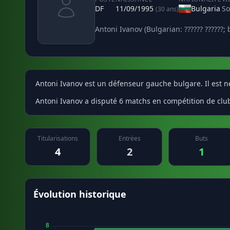
DF
11/09/1995
Bulgaria
So
(30 ans)
Antoni Ivanov (Bulgarian: ?????? ??????
Antoni Ivanov est un défenseur gauche bulgare. Il est né
Antoni Ivanov a disputé 6 matchs en compétition de clubs
Titularisations
Entrées
Buts
4
2
1
Évolution historique