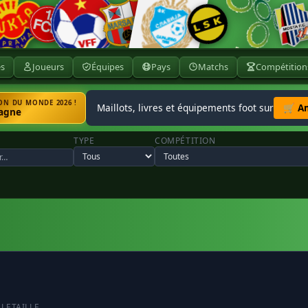
ès
Joueurs
Équipes
Pays
Matchs
Compétition
N DU MONDE 2026 !
Maillots, livres et équipements foot sur
🛒 A
agne
TYPE
COMPÉTITION
LLE
TAILLE