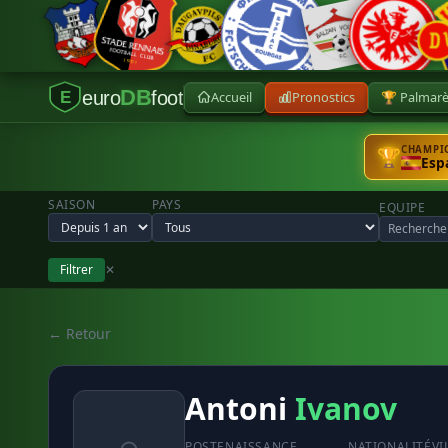
DB
euro
foot
Accueil
Pronostics
🏆 Palmar
E
CHAMPIO
🏆
Esp
SAISON
PAYS
EQUIPE
Filtrer
✕
← Retour
Antoni
Ivanov
POSTE
NAISSANCE
NATIONALITÉ
VI