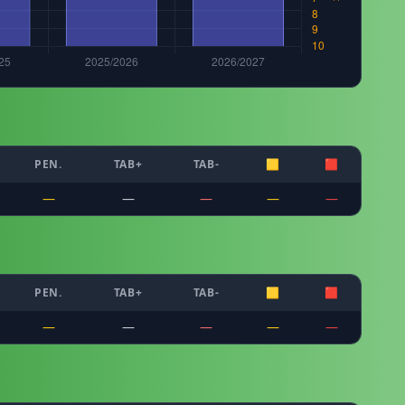
PEN.
TAB+
TAB-
🟨
🟥
—
—
—
—
—
PEN.
TAB+
TAB-
🟨
🟥
—
—
—
—
—