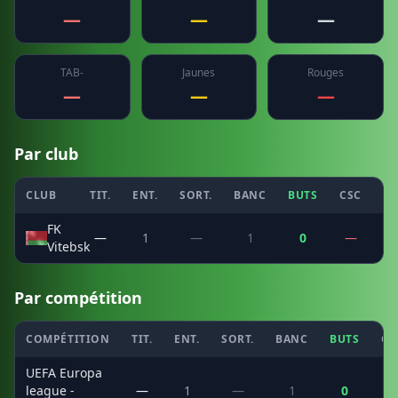
—
—
—
TAB-
Jaunes
Rouges
—
—
—
Par club
CLUB
TIT.
ENT.
SORT.
BANC
BUTS
CSC
PE
FK
—
1
—
1
0
—
Vitebsk
Par compétition
COMPÉTITION
TIT.
ENT.
SORT.
BANC
BUTS
CS
UEFA Europa
league -
—
1
—
1
0