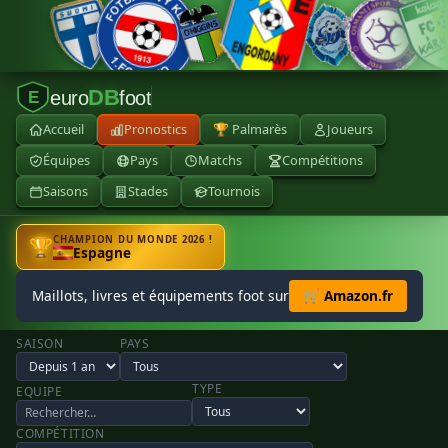
DB
euro
foot
E
Accueil
Pronostics
🏆 Palmarès
Joueurs
Équipes
Pays
Matchs
Compétitions
Saisons
Stades
Tournois
CHAMPION DU MONDE 2026 !
🏆
Espagne
Maillots, livres et équipements foot sur
🛒 Amazon.fr
SAISON
PAYS
TYPE
EQUIPE
COMPÉTITION