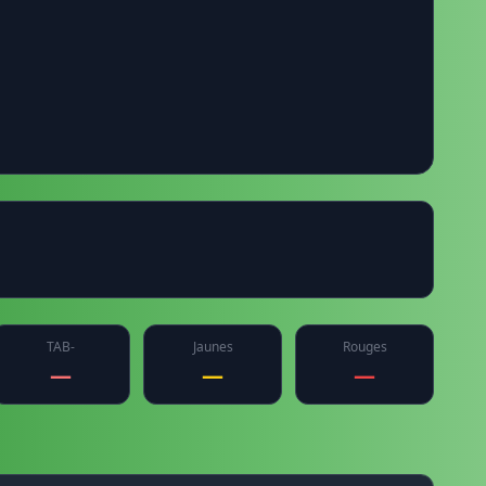
TAB-
Jaunes
Rouges
—
—
—