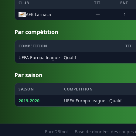
CLUB
TIT.
ENT.
AEK Larnaca
—
1
Par compétition
COMPÉTITION
TIT.
UEFA Europa league - Qualif
—
Par saison
SAISON
COMPÉTITION
2019-2020
UEFA Europa league - Qualif
EuroDBfoot — Base de données des coupes d