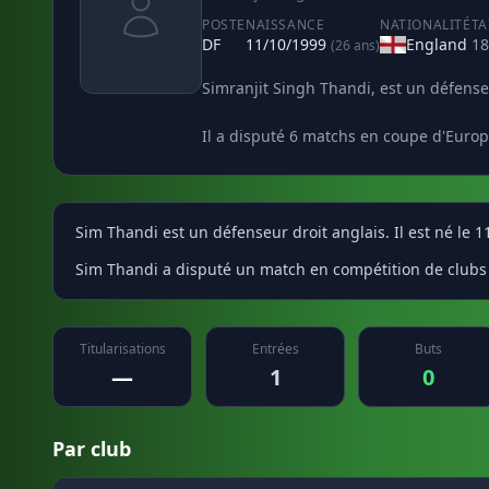
POSTE
NAISSANCE
NATIONALITÉ
TA
DF
11/10/1999
England
18
(26 ans)
Simranjit Singh Thandi, est un défenseu
Il a disputé 6 matchs en coupe d'Europ
Sim Thandi est un défenseur droit anglais. Il est né le 
Sim Thandi a disputé un match en compétition de clubs 
Titularisations
Entrées
Buts
—
1
0
Par club