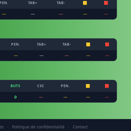
PEN.
TAB+
TAB-
🟨
🟥
—
—
—
—
—
PEN.
TAB+
TAB-
🟨
🟥
—
—
—
—
—
BUTS
CSC
PEN.
🟨
🟥
0
—
—
—
—
es
·
Politique de confidentialité
·
Contact