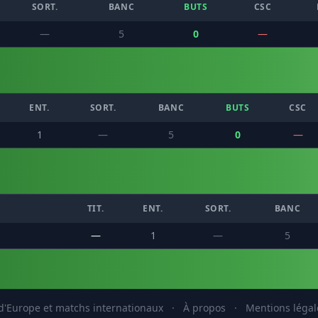
SORT.
BANC
BUTS
CSC
—
5
0
—
ENT.
SORT.
BANC
BUTS
CSC
1
—
5
0
—
TIT.
ENT.
SORT.
BANC
—
1
—
5
'Europe et matchs internationaux
·
À propos
·
Mentions légal