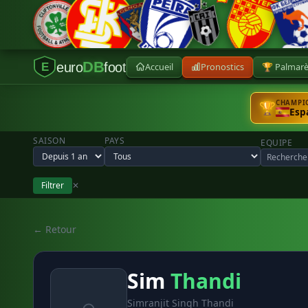
DB
euro
foot
Accueil
Pronostics
🏆 Palmar
E
CHAMPIO
🏆
Esp
SAISON
PAYS
EQUIPE
Filtrer
✕
← Retour
Sim
Thandi
Simranjit Singh Thandi