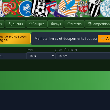
ès
Joueurs
Équipes
Pays
Matchs
Compétition
N DU MONDE 2026 !
Maillots, livres et équipements foot sur
🛒 A
agne
TYPE
COMPÉTITION