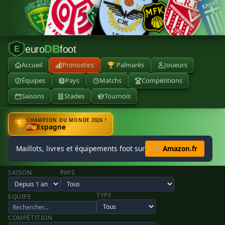
DB
euro
foot
E
Accueil
Pronostics
🏆 Palmarès
Joueurs
Équipes
Pays
Matchs
Compétitions
Saisons
Stades
Tournois
CHAMPION DU MONDE 2026 !
🏆
Espagne
Maillots, livres et équipements foot sur
🛒 Amazon.fr
SAISON
PAYS
TYPE
EQUIPE
COMPÉTITION