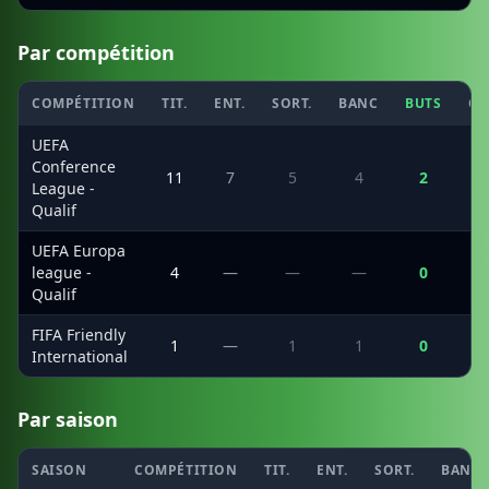
Par compétition
COMPÉTITION
TIT.
ENT.
SORT.
BANC
BUTS
CS
UEFA
Conference
11
7
5
4
2
League -
Qualif
UEFA Europa
league -
4
—
—
—
0
Qualif
FIFA Friendly
1
—
1
1
0
International
Par saison
SAISON
COMPÉTITION
TIT.
ENT.
SORT.
BANC