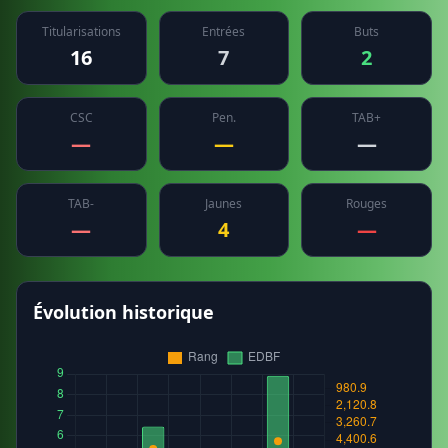
Titularisations
Entrées
Buts
16
7
2
CSC
Pen.
TAB+
—
—
—
TAB-
Jaunes
Rouges
—
4
—
Évolution historique