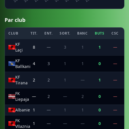
Par club
CLUB
TIT.
ENT.
SORT.
BANC
BUTS
CSC
P
KF
8
—
3
1
1
—
Laçi
KF
4
3
1
1
0
—
Ballkani
KF
2
2
1
—
1
—
Tirana
FK
—
2
—
2
0
—
Liepaja
Albanie
1
—
1
1
0
—
FK
1
—
—
—
0
—
Vllaznia