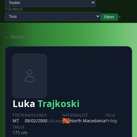
TOURNOI
Filtrer
✕
← Retour
Luka
Trajkoski
POSTE
NAISSANCE
NATIONALITÉ
VILLE
MT
08/02/2000
North Macedonia
Prilep
(26 ans)
TAILLE
175 cm