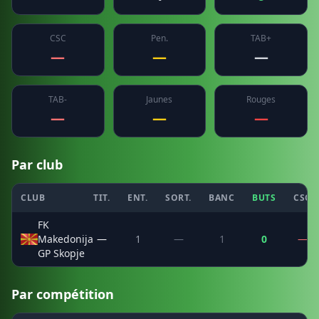
CSC
Pen.
TAB+
—
—
—
TAB-
Jaunes
Rouges
—
—
—
Par club
CLUB
TIT.
ENT.
SORT.
BANC
BUTS
CSC
FK
Makedonija
—
1
—
1
0
—
GP Skopje
Par compétition