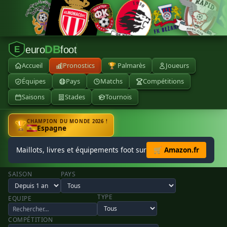
DB
euro
foot
E
Accueil
Pronostics
🏆 Palmarès
Joueurs
Équipes
Pays
Matchs
Compétitions
Saisons
Stades
Tournois
CHAMPION DU MONDE 2026 !
🏆
Espagne
Maillots, livres et équipements foot sur
🛒 Amazon.fr
SAISON
PAYS
TYPE
EQUIPE
COMPÉTITION