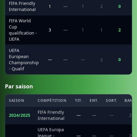
FIFA Friendly
1
—
1
2
0
International
FIFA World
Cup
3
—
1
1
2
qualification -
UEFA
UEFA
European
—
—
—
2
0
Championship
- Qualif
Par saison
SAISON
COMPÉTITION
TIT.
ENT.
SORT.
BANC
FIFA Friendly
2024/2025
—
—
—
2
International
UEFA Europa
·
league -
—
—
—
2