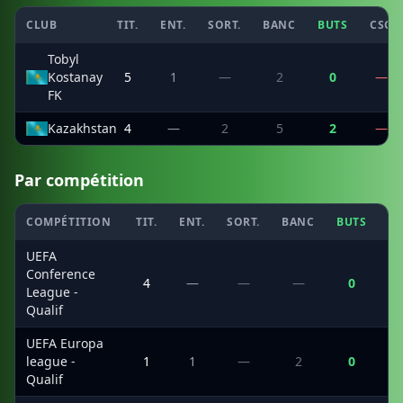
CLUB
TIT.
ENT.
SORT.
BANC
BUTS
CSC
Tobyl
Kostanay
5
1
—
2
0
—
FK
Kazakhstan
4
—
2
5
2
—
Par compétition
COMPÉTITION
TIT.
ENT.
SORT.
BANC
BUTS
C
UEFA
Conference
4
—
—
—
0
League -
Qualif
UEFA Europa
league -
1
1
—
2
0
Qualif