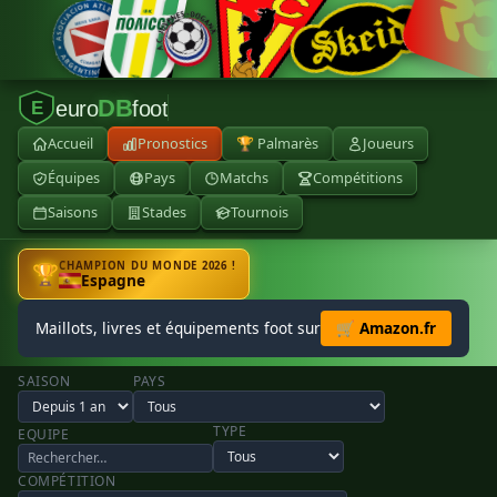
DB
euro
foot
E
Accueil
Pronostics
🏆 Palmarès
Joueurs
Équipes
Pays
Matchs
Compétitions
Saisons
Stades
Tournois
CHAMPION DU MONDE 2026 !
🏆
Espagne
Maillots, livres et équipements foot sur
🛒 Amazon.fr
SAISON
PAYS
TYPE
EQUIPE
COMPÉTITION