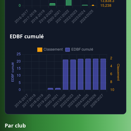
EDBF cumulé
Par club