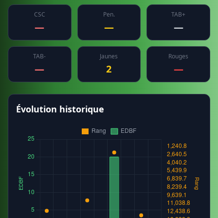
CSC
Pen.
TAB+
—
—
—
TAB-
Jaunes
Rouges
—
2
—
Évolution historique