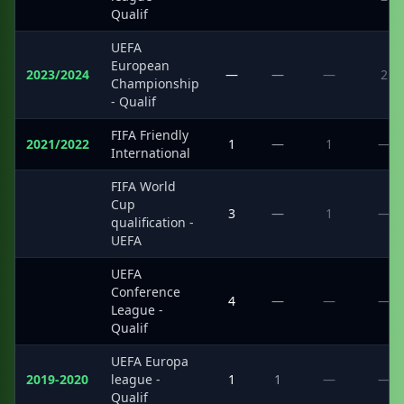
Qualif
UEFA
European
2023/2024
—
—
—
2
Championship
- Qualif
FIFA Friendly
2021/2022
1
—
1
—
International
FIFA World
Cup
·
3
—
1
—
qualification -
UEFA
UEFA
Conference
·
4
—
—
—
League -
Qualif
UEFA Europa
2019-2020
league -
1
1
—
—
Qualif