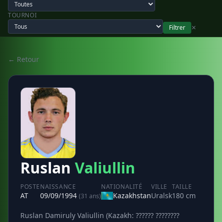
TOURNOI
Filtrer
✕
← Retour
Ruslan
Valiullin
POSTE
NAISSANCE
NATIONALITÉ
VILLE
TAILLE
AT
09/09/1994
Kazakhstan
Uralsk
180 cm
(31 ans)
Ruslan Damiruly Valiullin (Kazakh: ?????? ????????