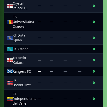
Crystal
—
—
—
—
0
Palace FC
CS
Universitatea
—
—
—
—
0
Craiova
KF Drita
—
—
—
—
0
Gjilan
FK Astana
—
—
—
—
0
Torpedo
—
—
—
—
0
Kutaisi
Rangers FC
—
—
—
—
0
FK
—
—
—
—
0
Bodø/Glimt
CE
Independiente
—
—
—
—
0
del Valle