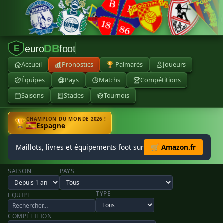
DB
euro
foot
E
Accueil
Pronostics
🏆 Palmarès
Joueurs
Équipes
Pays
Matchs
Compétitions
Saisons
Stades
Tournois
CHAMPION DU MONDE 2026 !
🏆
Espagne
Maillots, livres et équipements foot sur
🛒 Amazon.fr
SAISON
PAYS
TYPE
EQUIPE
COMPÉTITION