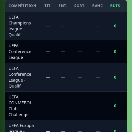
COMPÉTITION
TIT.
ENT.
SORT.
BANC
BUTS
C
UEFA
Champions
—
—
—
—
0
league -
Qualif
UEFA
Conference
—
—
—
—
0
League
UEFA
Conference
—
—
—
—
0
League -
Qualif
UEFA
CONMEBOL
—
—
—
—
0
Club
Challenge
UEFA Europa
league -
—
—
—
—
0