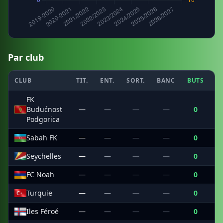
Par club
CLUB
TIT.
ENT.
SORT.
BANC
BUTS
C
FK
Budućnost
—
—
—
—
0
Podgorica
Sabah FK
—
—
—
—
0
Seychelles
—
—
—
—
0
FC Noah
—
—
—
—
0
Turquie
—
—
—
—
0
Iles Féroé
—
—
—
—
0