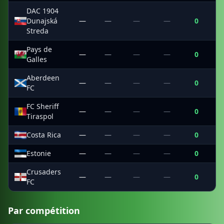
DAC 1904
Dunajská
—
—
—
—
0
Streda
Pays de
—
—
—
—
0
Galles
Aberdeen
—
—
—
—
0
FC
FC Sheriff
—
—
—
—
0
Tiraspol
Costa Rica
—
—
—
—
0
Estonie
—
—
—
—
0
Crusaders
—
—
—
—
0
FC
Par compétition