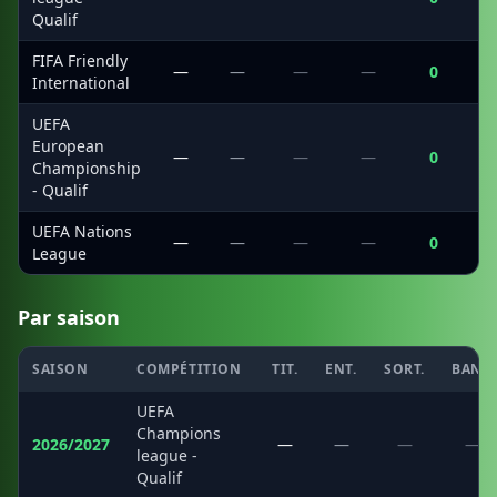
Qualif
FIFA Friendly
—
—
—
—
0
International
UEFA
European
—
—
—
—
0
Championship
- Qualif
UEFA Nations
—
—
—
—
0
League
Par saison
SAISON
COMPÉTITION
TIT.
ENT.
SORT.
BANC
UEFA
Champions
2026/2027
—
—
—
—
league -
Qualif