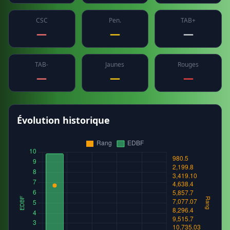
CSC
Pen.
TAB+
—
—
—
TAB-
Jaunes
Rouges
—
—
—
Évolution historique