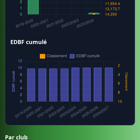
EDBF cumulé
Par club