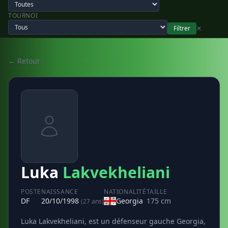
TOURNOI
Filtrer
✕
← Retour
Luka
Lakvekheliani
POSTE
NAISSANCE
NATIONALITÉ
TAILLE
DF
20/10/1998
Georgia
175 cm
(27 ans)
Luka Lakvekheliani, est un défenseur gauche Georgia,