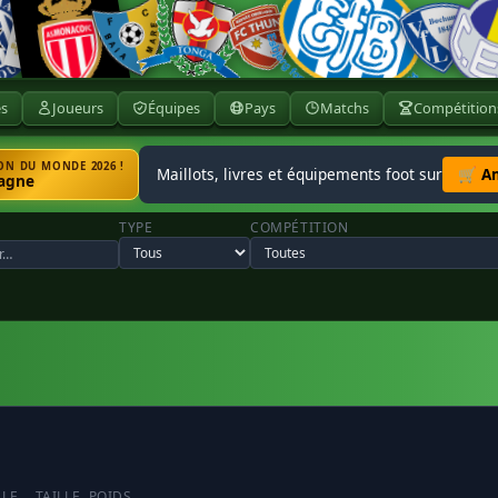
ès
Joueurs
Équipes
Pays
Matchs
Compétition
N DU MONDE 2026 !
Maillots, livres et équipements foot sur
🛒 A
agne
TYPE
COMPÉTITION
LLE
TAILLE
POIDS