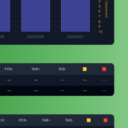
PEN.
TAB+
TAB-
🟨
🟥
—
—
—
—
—
—
—
—
—
—
CSC
PEN.
TAB+
TAB-
🟨
🟥