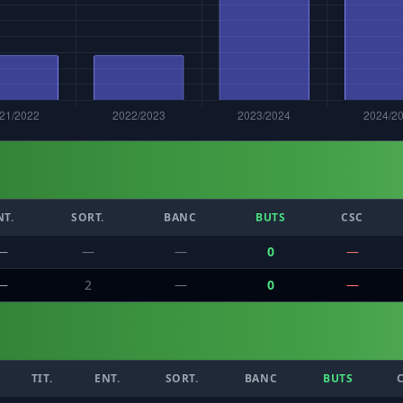
NT.
SORT.
BANC
BUTS
CSC
—
—
—
0
—
—
2
—
0
—
TIT.
ENT.
SORT.
BANC
BUTS