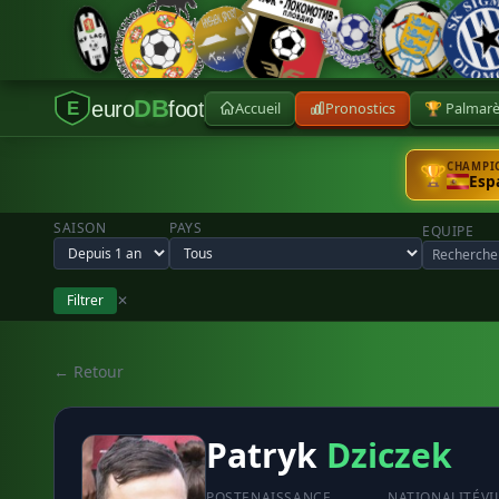
DB
euro
foot
Accueil
Pronostics
🏆 Palmar
E
CHAMPIO
🏆
Esp
SAISON
PAYS
EQUIPE
Filtrer
✕
← Retour
Patryk
Dziczek
POSTE
NAISSANCE
NATIONALITÉ
VI