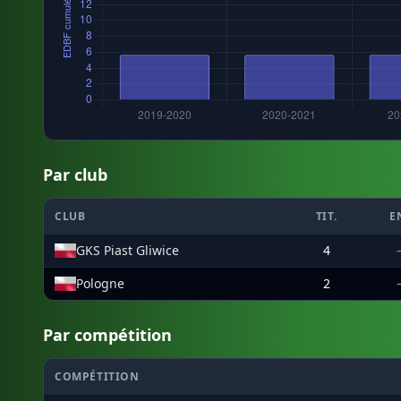
Par club
CLUB
TIT.
E
GKS Piast Gliwice
4
Pologne
2
Par compétition
COMPÉTITION