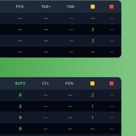
C
PEN.
TAB+
TAB-
🟨
🟥
—
—
—
—
—
—
—
—
2
—
—
—
—
2
—
—
—
—
—
—
BUTS
CSC
PEN.
🟨
🟥
0
—
—
2
—
2
—
—
1
—
0
—
—
1
—
0
—
—
—
—