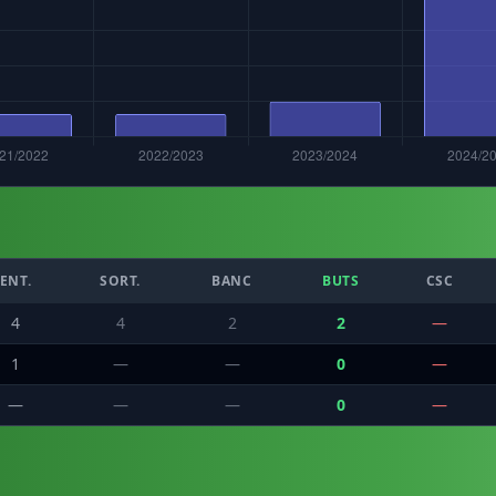
ENT.
SORT.
BANC
BUTS
CSC
4
4
2
2
—
1
—
—
0
—
—
—
—
0
—