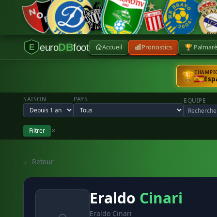
DB
euro
foot
Accueil
Pronostics
🏆 Palmar
E
CHAMPIO
🏆
Esp
SAISON
PAYS
EQUIPE
Filtrer
✕
← Retour
Eraldo
Cinari
Eraldo Çinari