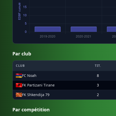
Par club
CLUB
TIT.
FC Noah
8
FK Partizani Tirane
3
FK Shkendija 79
2
Par compétition