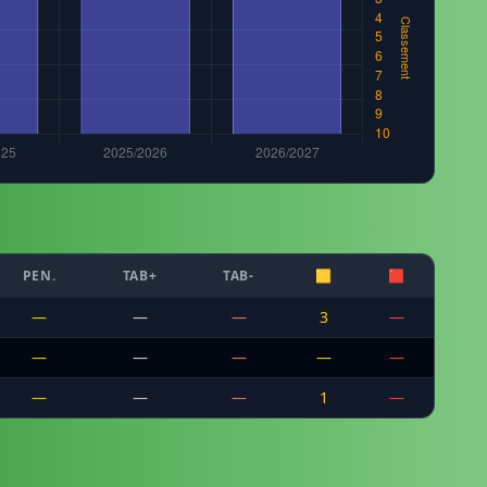
PEN.
TAB+
TAB-
🟨
🟥
—
—
—
3
—
—
—
—
—
—
—
—
—
1
—