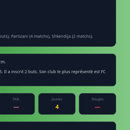
ts), Partizani (4 matchs), Shkendija (2 matchs).
 cm.
 Il a inscrit 2 buts. Son club le plus représenté est FC
TAB-
Jaunes
Rouges
—
4
—