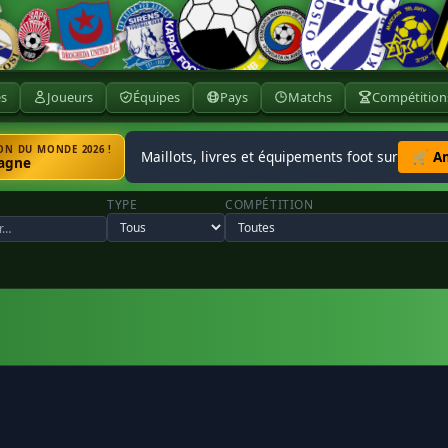
ès
Joueurs
Équipes
Pays
Matchs
Compétition
N DU MONDE 2026 !
Maillots, livres et équipements foot sur
🛒 A
agne
TYPE
COMPÉTITION