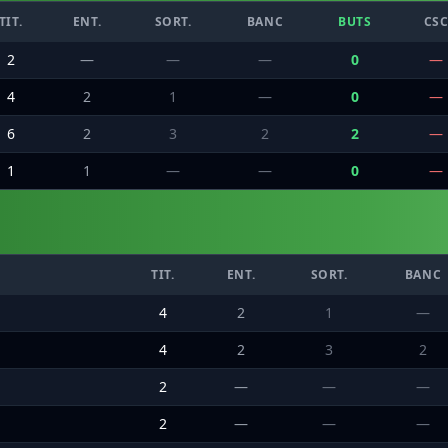
TIT.
ENT.
SORT.
BANC
BUTS
CS
2
—
—
—
0
—
4
2
1
—
0
—
6
2
3
2
2
—
1
1
—
—
0
—
TIT.
ENT.
SORT.
BANC
4
2
1
—
4
2
3
2
2
—
—
—
2
—
—
—