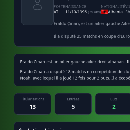
POSTE
NAISSANCE
NATIONALITÉ
VI
AT
11/10/1996
Albania
Sh
(29 ans)
Eraldo Çinari, est un ailier gauche Aili
Il a disputé 25 matchs en coupe d'Euro
Eraldo Cinari est un ailier gauche ailier droit albanais. 
Eraldo Cinari a disputé 18 matchs en compétition de clubs
Noah, avec lequel il a joué 12 fois pour 2 buts. Il a écop
Titularisations
Entrées
Buts
13
5
2