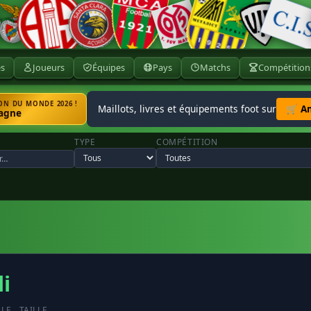
ès
Joueurs
Équipes
Pays
Matchs
Compétition
N DU MONDE 2026 !
Maillots, livres et équipements foot sur
🛒 A
agne
TYPE
COMPÉTITION
li
LLE
TAILLE