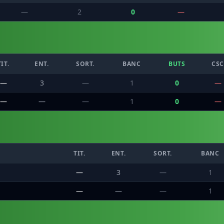
—
2
0
—
TIT.
ENT.
SORT.
BANC
BUTS
CSC
—
3
—
1
0
—
—
—
—
1
0
—
TIT.
ENT.
SORT.
BANC
—
3
—
1
—
—
—
1