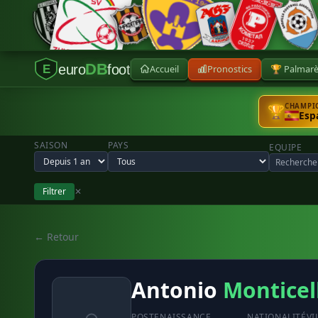
DB
euro
foot
Accueil
Pronostics
🏆 Palmar
E
CHAMPIO
🏆
Esp
SAISON
PAYS
EQUIPE
Filtrer
✕
← Retour
Antonio
Monticel
POSTE
NAISSANCE
NATIONALITÉ
VI