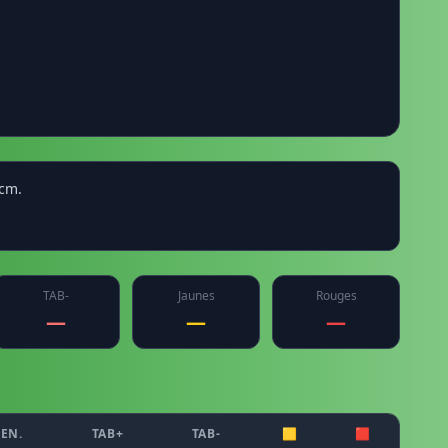
 cm.
TAB-
Jaunes
Rouges
—
—
—
EN.
TAB+
TAB-
🟨
🟥