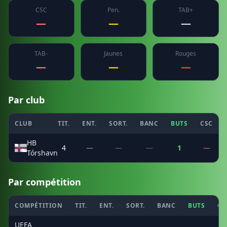
CSC
Pen.
TAB+
—
—
—
TAB-
Jaunes
Rouges
—
—
—
Par club
CLUB
TIT.
ENT.
SORT.
BANC
BUTS
CSC
HB
4
—
—
—
1
—
Tórshavn
Par compétition
COMPÉTITION
TIT.
ENT.
SORT.
BANC
BUTS
CS
UEFA