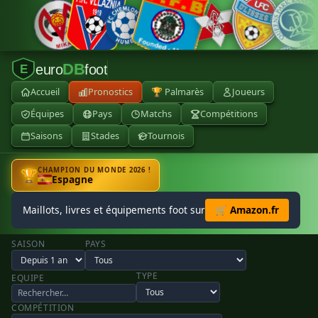
DB
euro
foot
E
Accueil
Pronostics
🏆 Palmarès
Joueurs
Équipes
Pays
Matchs
Compétitions
Saisons
Stades
Tournois
CHAMPION DU MONDE 2026 !
🏆
Espagne
Maillots, livres et équipements foot sur
🛒 Amazon.fr
SAISON
PAYS
TYPE
EQUIPE
COMPÉTITION