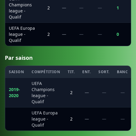
Champions
2
—
—
—
1
league -
Qualif
UEFA Europa
league -
2
—
—
—
0
Qualif
Par saison
SAISON
COMPÉTITION
TIT.
ENT.
SORT.
BANC
UEFA
2019-
Champions
2
—
—
—
2020
league -
Qualif
UEFA Europa
·
league -
2
—
—
—
Qualif