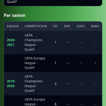
Qualif
Par saison
SAISON
COMPÉTITION
TIT.
ENT.
SORT.
BANC
UEFA
2020-
Champions
1
—
—
—
2021
league -
Qualif
UEFA Europa
·
league -
1
—
—
2
Qualif
UEFA
2019-
Champions
2
—
—
—
2020
league -
Qualif
UEFA Europa
·
league -
6
—
—
—