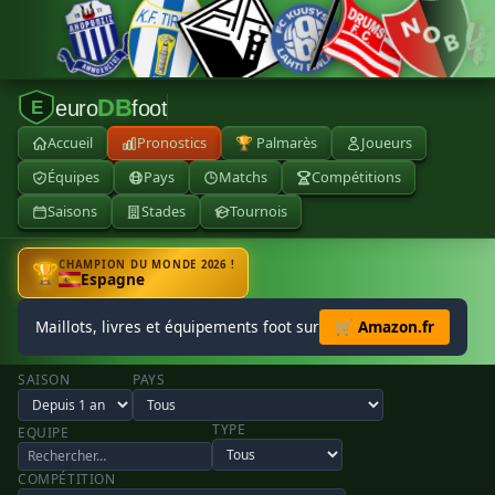
DB
euro
foot
E
Accueil
Pronostics
🏆 Palmarès
Joueurs
Équipes
Pays
Matchs
Compétitions
Saisons
Stades
Tournois
CHAMPION DU MONDE 2026 !
🏆
Espagne
Maillots, livres et équipements foot sur
🛒 Amazon.fr
SAISON
PAYS
TYPE
EQUIPE
COMPÉTITION