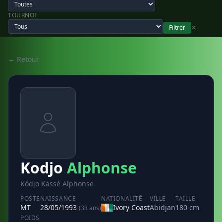
TOURNOI
Filtrer
✕
← Retour
Kodjo
Alphonse
Kódjo Kassé Alphonse
POSTE
NAISSANCE
NATIONALITÉ
VILLE
TAILLE
MT
28/05/1993
Ivory Coast
Abidjan
180 cm
(33 ans)
POIDS