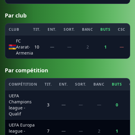
Par club
CLUB
TIT.
ENT.
SORT.
BANC
BUTS
CSC
P
FC
Ararat-
10
—
—
2
1
—
Armenia
Par compétition
COMPÉTITION
TIT.
ENT.
SORT.
BANC
BUTS
CS
UEFA
Champions
3
—
—
—
0
league -
Qualif
UEFA Europa
league -
7
—
—
2
1