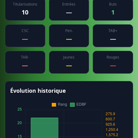
Titularisations
Entrées
Buts
10
—
1
CSC
Pen.
TAB+
—
—
—
TAB-
Jaunes
Rouges
—
—
—
Évolution historique