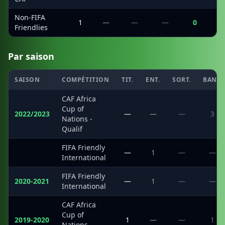
Non-FIFA
1
—
—
—
0
Friendlies
Par saison
SAISON
COMPÉTITION
TIT.
ENT.
SORT.
BANC
CAF Africa
Cup of
2022/2023
—
—
—
3
Nations -
Qualif
FIFA Friendly
·
—
1
—
—
International
FIFA Friendly
2020-2021
—
1
—
—
International
CAF Africa
Cup of
2019-2020
1
—
—
1
Nations -