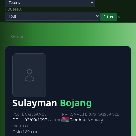
TOURNOI
Filtrer
✕
← Retour
Sulayman
Bojang
POSTE
NAISSANCE
NATIONALITÉ
PAYS NAISSANCE
DF
03/09/1997
Gambia
Norway
(28 ans)
VILLE
TAILLE
Oslo
180 cm