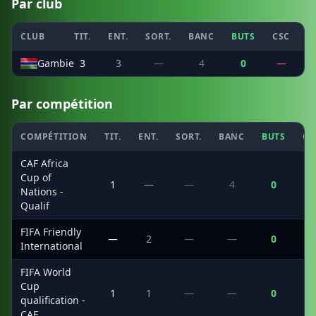
Par club
CLUB
TIT.
ENT.
SORT.
BANC
BUTS
CSC
P
Gambie
3
3
—
4
0
—
Par compétition
COMPÉTITION
TIT.
ENT.
SORT.
BANC
BUTS
CS
CAF Africa
Cup of
1
—
—
4
0
Nations -
Qualif
FIFA Friendly
—
2
—
—
0
International
FIFA World
Cup
1
1
—
—
0
qualification -
CAF