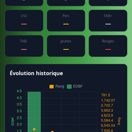
CSC
Pen.
TAB+
—
—
—
TAB-
Jaunes
Rouges
—
—
—
Évolution historique