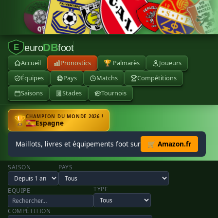
DB
euro
foot
E
Accueil
Pronostics
🏆 Palmarès
Joueurs
Équipes
Pays
Matchs
Compétitions
Saisons
Stades
Tournois
CHAMPION DU MONDE 2026 !
🏆
Espagne
Maillots, livres et équipements foot sur
🛒 Amazon.fr
SAISON
PAYS
TYPE
EQUIPE
COMPÉTITION