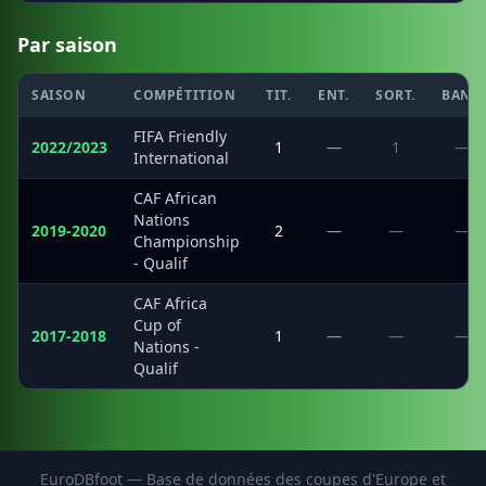
Par saison
SAISON
COMPÉTITION
TIT.
ENT.
SORT.
BANC
FIFA Friendly
2022/2023
1
—
1
—
International
CAF African
Nations
2019-2020
2
—
—
—
Championship
- Qualif
CAF Africa
Cup of
2017-2018
1
—
—
—
Nations -
Qualif
EuroDBfoot — Base de données des coupes d'Europe et