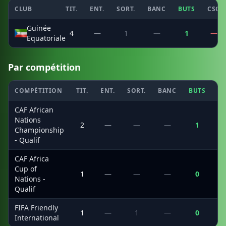
CLUB
TIT.
ENT.
SORT.
BANC
BUTS
CSC
Guinée
4
—
1
—
1
—
Equatoriale
Par compétition
COMPÉTITION
TIT.
ENT.
SORT.
BANC
BUTS
C
CAF African
Nations
2
—
—
—
1
Championship
- Qualif
CAF Africa
Cup of
1
—
—
—
0
Nations -
Qualif
FIFA Friendly
1
—
1
—
0
International