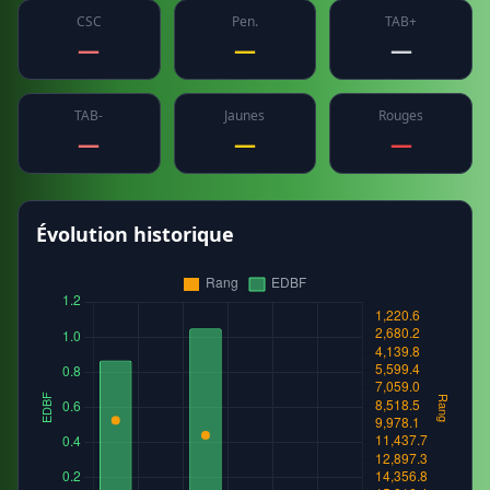
CSC
Pen.
TAB+
—
—
—
TAB-
Jaunes
Rouges
—
—
—
Évolution historique