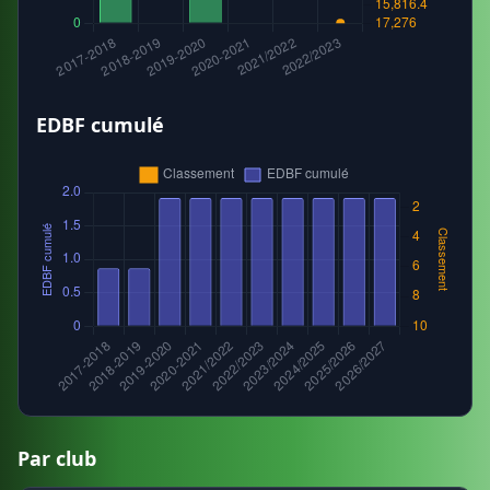
EDBF cumulé
Par club