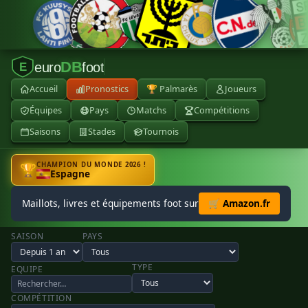
DB
euro
foot
E
Accueil
Pronostics
🏆 Palmarès
Joueurs
Équipes
Pays
Matchs
Compétitions
Saisons
Stades
Tournois
CHAMPION DU MONDE 2026 !
🏆
Espagne
Maillots, livres et équipements foot sur
🛒 Amazon.fr
SAISON
PAYS
TYPE
EQUIPE
COMPÉTITION