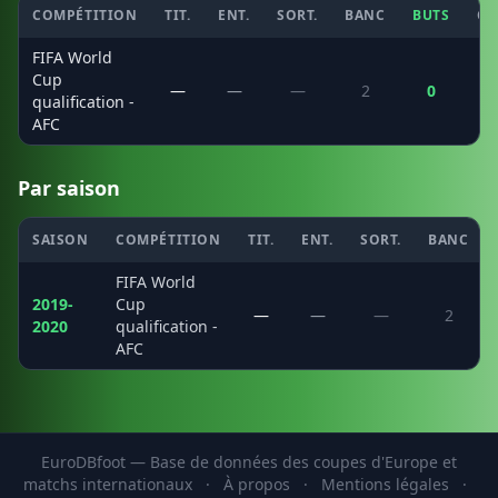
COMPÉTITION
TIT.
ENT.
SORT.
BANC
BUTS
CS
FIFA World
Cup
—
—
—
2
0
qualification -
AFC
Par saison
SAISON
COMPÉTITION
TIT.
ENT.
SORT.
BANC
FIFA World
2019-
Cup
—
—
—
2
2020
qualification -
AFC
EuroDBfoot — Base de données des coupes d'Europe et
matchs internationaux
·
À propos
·
Mentions légales
·