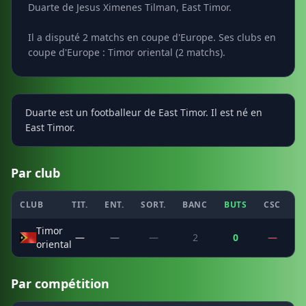
Duarte de Jesus Ximenes Tilman, East Timor.
Il a disputé 2 matchs en coupe d'Europe. Ses clubs en
coupe d'Europe : Timor oriental (2 matchs).
Duarte est un footballeur de East Timor. Il est né en
East Timor.
Par club
CLUB
TIT.
ENT.
SORT.
BANC
BUTS
CSC
P
Timor
—
—
—
2
0
—
oriental
Par compétition