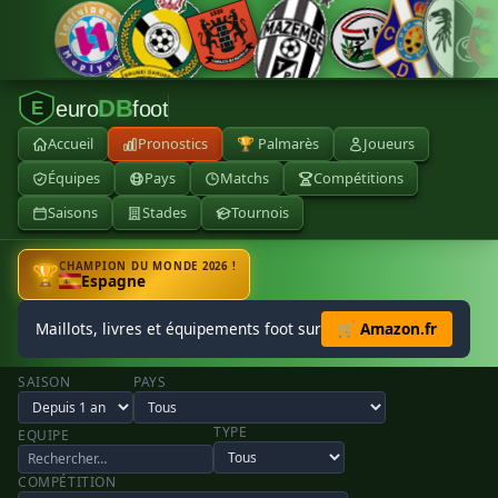
DB
euro
foot
E
Accueil
Pronostics
🏆 Palmarès
Joueurs
Équipes
Pays
Matchs
Compétitions
Saisons
Stades
Tournois
CHAMPION DU MONDE 2026 !
🏆
Espagne
Maillots, livres et équipements foot sur
🛒 Amazon.fr
SAISON
PAYS
TYPE
EQUIPE
COMPÉTITION