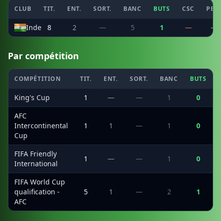
CLUB
TIT.
ENT.
SORT.
BANC
BUTS
CSC
PEN
Inde
8
2
—
5
1
—
—
Par compétition
COMPÉTITION
TIT.
ENT.
SORT.
BANC
BUTS
King's Cup
1
—
—
1
0
AFC
Intercontinental
1
1
—
1
0
Cup
FIFA Friendly
1
—
—
1
0
International
FIFA World Cup
qualification -
5
1
—
2
1
AFC