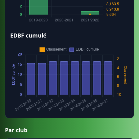
EDBF cumulé
Par club