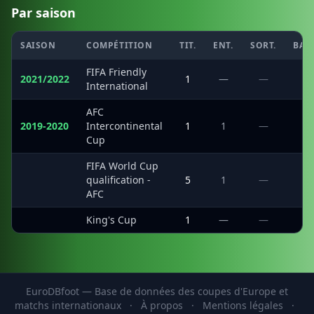
Par saison
SAISON
COMPÉTITION
TIT.
ENT.
SORT.
BAN
FIFA Friendly
2021/2022
1
—
—
1
International
AFC
2019-2020
Intercontinental
1
1
—
1
Cup
FIFA World Cup
·
qualification -
5
1
—
2
AFC
·
King's Cup
1
—
—
1
EuroDBfoot — Base de données des coupes d'Europe et
matchs internationaux
·
À propos
·
Mentions légales
·