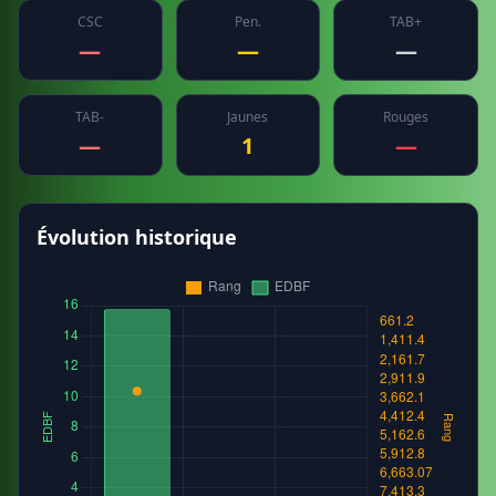
CSC
Pen.
TAB+
—
—
—
TAB-
Jaunes
Rouges
—
1
—
Évolution historique